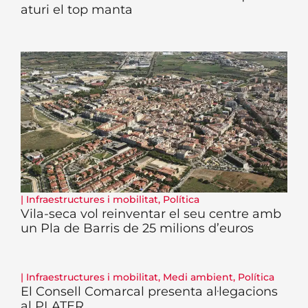
aturi el top manta
|
Infraestructures i mobilitat
,
Política
Vila-seca vol reinventar el seu centre amb
un Pla de Barris de 25 milions d’euros
|
Infraestructures i mobilitat
,
Medi ambient
,
Política
El Consell Comarcal presenta al·legacions
al PLATER