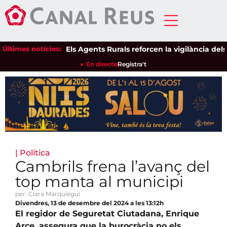
Últimes notícies:
Els Agents Rurals reforcen la vigilància dels es
En directe
Registra't
|
Política
Cambrils frena l’avanç del
top manta al municipi
per: Clara Marquiegui
Divendres, 13 de desembre del 2024 a les 13:12h
El regidor de Seguretat Ciutadana, Enrique
Arce, assegura que la burocràcia no els