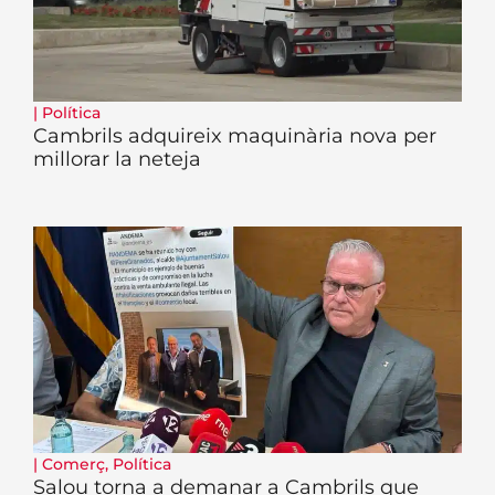
|
Política
Cambrils adquireix maquinària nova per
millorar la neteja
|
Comerç
,
Política
Salou torna a demanar a Cambrils que