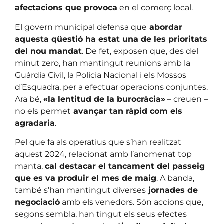
afectacions que provoca
en el comerç local.
El govern municipal defensa que
abordar
aquesta qüestió ha estat una de les prioritats
del nou mandat
. De fet, exposen que, des del
minut zero, han mantingut reunions amb la
Guàrdia Civil, la Policia Nacional i els Mossos
d’Esquadra, per a efectuar operacions conjuntes.
Ara bé,
«la lentitud de la burocràcia»
– creuen –
no els permet
avançar tan ràpid com els
agradaria
.
Pel que fa als operatius que s’han realitzat
aquest 2024, relacionat amb l’anomenat top
manta,
cal destacar el tancament del passeig
que es va produir el mes de maig
. A banda,
també s’han mantingut diverses
jornades de
negociació
amb els venedors. Són accions que,
segons sembla, han tingut els seus efectes