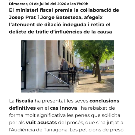
Dimecres, 01 de juliol del 2026 a les 17:09h
El ministeri fiscal premia la col·laboració de
Josep Prat i Jorge Batesteza, afegeix
l’atenuent de dilació indeguda i retira el
delicte de tràfic d’influències
de la causa
La
fiscalia
ha presentat les seves
conclusions
definitives
en el
cas Innova
i ha rebaixat de
forma molt significativa les penes que sol·licita
per als
vuit acusats
del procés, que s’ha jutjat a
l’Audiència de Tarragona. Les peticions de presó