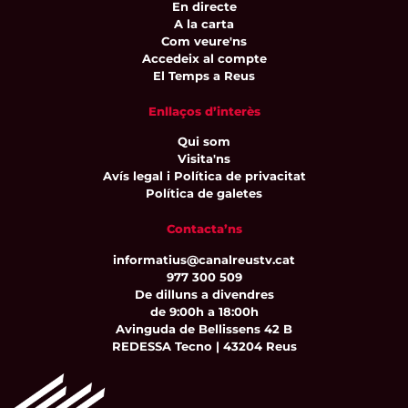
En directe
A la carta
Com veure'ns
Accedeix al compte
El Temps a Reus
Enllaços d’interès
Qui som
Visita'ns
Avís legal i Política de privacitat
Política de galetes
Contacta’ns
informatius@canalreustv.cat
977 300 509
De dilluns a divendres
de 9:00h a 18:00h
Avinguda de Bellissens 42 B
REDESSA Tecno | 43204 Reus