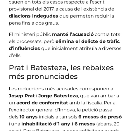
cauen en tots els casos respecte a l’escrit
provisional del 2017, a causa de l’existència de
dilacions indegudes
que permeten reduir la
pena fins a dos graus.
El ministeri públic
manté l’acusació
contra tots
els processats, però
elimina el delicte de tràfic
d’influències
que inicialment atribuïa a diversos
d’ells.
Prat i Batesteza, les rebaixes
més pronunciades
Les reduccions més acusades corresponen a
Josep Prat
i
Jorge Batesteza
, que van arribar a
un
acord de conformitat
amb la fiscalia. Per a
l’exdirector general d’Innova, la petició passa
dels
10 anys
inicials a tan sols
6 mesos de presó
i una
inhabilitació d’1 any i 6 mesos
(abans, 20
anys). Per a Batesteza, la pena sol·licitada queda