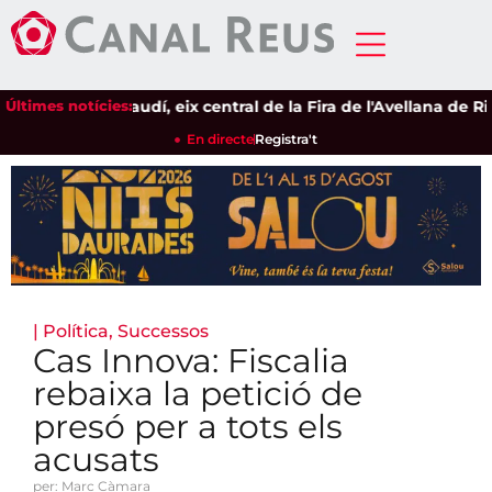
L'univers Gaudí, eix central de la Fira de l'Avellana de Riudo
Últimes notícies:
En directe
Registra't
|
Política
,
Successos
Cas Innova: Fiscalia
rebaixa la petició de
presó per a tots els
acusats
per: Marc Càmara