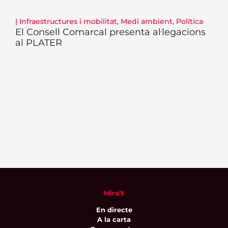
|
Infraestructures i mobilitat
,
Medi ambient
,
Política
El Consell Comarcal presenta al·legacions
al PLATER
Mira’t
En directe
A la carta