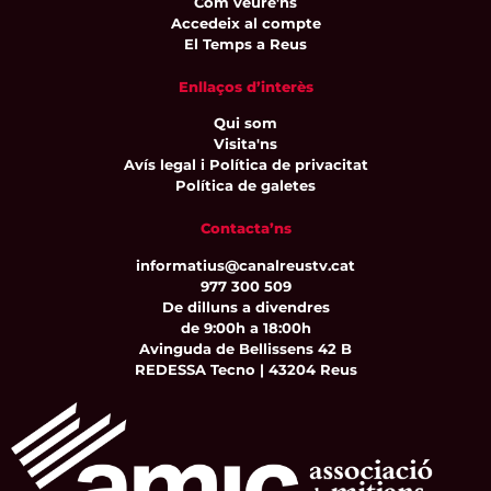
Com veure'ns
Accedeix al compte
El Temps a Reus
Enllaços d’interès
Qui som
Visita'ns
Avís legal i Política de privacitat
Política de galetes
Contacta’ns
informatius@canalreustv.cat
977 300 509
De dilluns a divendres
de 9:00h a 18:00h
Avinguda de Bellissens 42 B
REDESSA Tecno | 43204 Reus