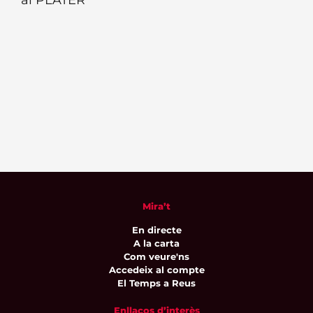
al PLATER
Mira’t
En directe
A la carta
Com veure'ns
Accedeix al compte
El Temps a Reus
Enllaços d’interès