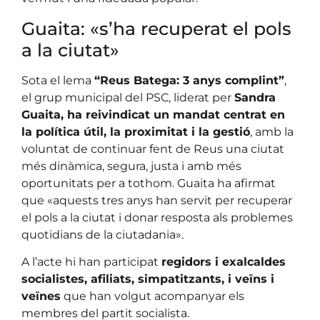
Guaita: «s’ha recuperat el pols
a la ciutat»
Sota el lema
“Reus Batega: 3 anys complint”
,
el grup municipal del PSC, liderat per
Sandra
Guaita, ha reivindicat un mandat centrat en
la política útil, la proximitat i la gestió
, amb la
voluntat de continuar fent de Reus una ciutat
més dinàmica, segura, justa i amb més
oportunitats per a tothom. Guaita ha afirmat
que «aquests tres anys han servit per recuperar
el pols a la ciutat i donar resposta als problemes
quotidians de la ciutadania».
A l’acte hi han participat
regidors i exalcaldes
socialistes, afiliats, simpatitzants, i veïns i
veïnes
que han volgut acompanyar els
membres del partit socialista.