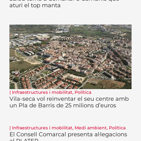
aturi el top manta
|
Infraestructures i mobilitat
,
Política
Vila-seca vol reinventar el seu centre amb
un Pla de Barris de 25 milions d’euros
|
Infraestructures i mobilitat
,
Medi ambient
,
Política
El Consell Comarcal presenta al·legacions