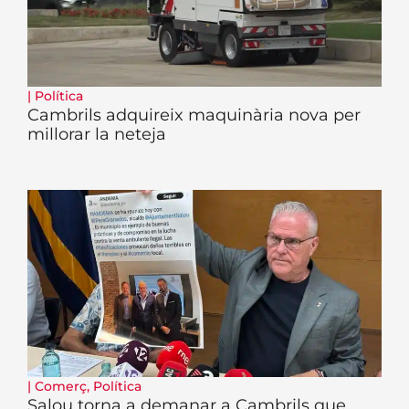
|
Política
Cambrils adquireix maquinària nova per
millorar la neteja
|
Comerç
,
Política
Salou torna a demanar a Cambrils que