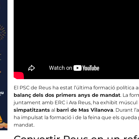
El PSC de Reus ha estat l’última formació política 
balanç dels dos primers anys de mandat
. La fo
juntament amb ERC i Ara Reus, ha exhibit múscu
simpatitzants
al
barri de Mas Vilanova
. Durant l
ha impulsat la formació i de la feina que els queda
mandat.