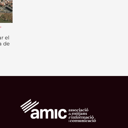
t
,
r el
a de