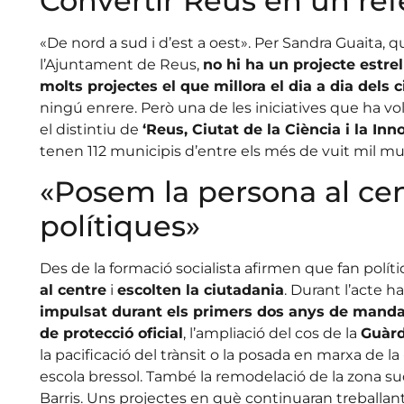
Convertir Reus en un ref
«De nord a sud i d’est a oest». Per Sandra Guaita, qui
l’Ajuntament de Reus,
no hi ha un projecte estre
molts projectes el que millora el dia a dia dels 
ningú enrere. Però una de les iniciatives que ha v
el distintiu de
‘Reus, Ciutat de la Ciència i la Inn
tenen 112 municipis d’entre els més de vuit mil mun
«Posem la persona al cen
polítiques»
Des de la formació socialista afirmen que fan polí
al centre
i
escolten la ciutadania
. Durant l’acte h
impulsat durant els primers dos anys de mand
de protecció oficial
, l’ampliació del cos de la
Guàrd
la pacificació del trànsit o la posada en marxa de l
escola bressol. També la remodelació de la zona su
Barris. Uns projectes en què continuaran treballa