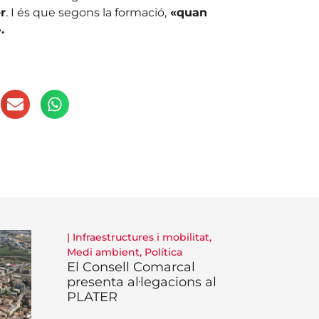
r
. I és que segons la formació,
«quan
.
|
Infraestructures i mobilitat
,
Medi ambient
,
Política
El Consell Comarcal
presenta al·legacions al
PLATER