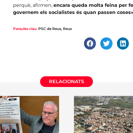
perquè, afirmen,
encara queda molta feina per fe
governem els socialistes és quan passen coses»
Paraules clau:
PSC de Reus
,
Reus
RELACIONATS