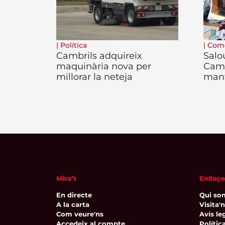
|
Política
|
Com
Cambrils adquireix
Salo
maquinària nova per
Camb
millorar la neteja
man
Mira’t
Enllaço
En directe
Qui so
A la carta
Visita'
Com veure'ns
Avís leg
Accedeix al compte
Polític