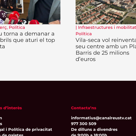
erç
,
Política
|
Infraestructures i mobilita
u torna a demanar a
Política
rils que aturi el top
Vila-seca vol reinventa
ta
seu centre amb un Pl
Barris de 25 milions
d’euros
s d’interès
Contacta’ns
m
informatius@canalreustv.cat
ns
977 300 509
al i Política de privacitat
De dilluns a divendres
a de galetes
de 9:00h a 18:00h