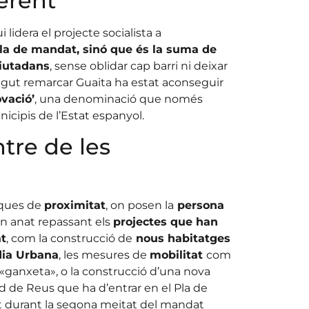
erent
 lidera el projecte socialista a
lla de mandat, sinó que és la suma de
ciutadans
, sense oblidar cap barri ni deixar
olgut remarcar Guaita ha estat aconseguir
ovació’
, una denominació que només
icipis de l’Estat espanyol.
tre de les
tiques de
proximitat
, on posen la
persona
an anat repassant els
projectes que han
at
, com la construcció de
nous habitatges
ia Urbana
, les mesures de
mobilitat
com
a «ganxeta», o la construcció d’una nova
d de Reus que ha d’entrar en el Pla de
nt durant la segona meitat del mandat