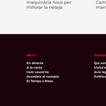
maquinària nova per
Camb
millorar la neteja
man
Mira’t
Enllaço
En directe
Qui so
A la carta
Visita'
Com veure'ns
Avís leg
Accedeix al compte
Polític
El Temps a Reus