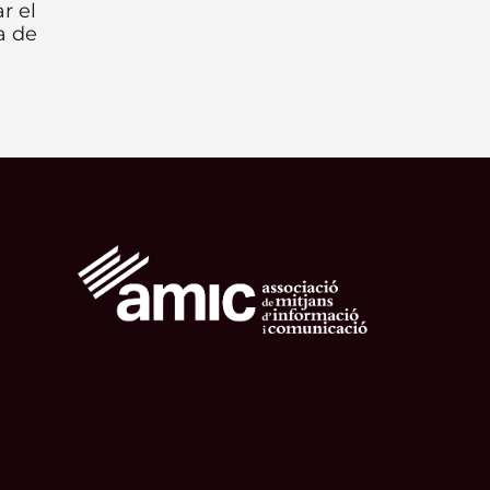
r el
a de