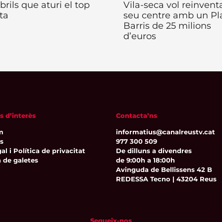
rils que aturi el top
Vila-seca vol reinventa
ta
seu centre amb un Pl
Barris de 25 milions
d’euros
s d’interès
Contacta’ns
m
informatius@canalreustv.cat
ns
977 300 509
al i Política de privacitat
De dilluns a divendres
a de galetes
de 9:00h a 18:00h
Avinguda de Bellissens 42 B
REDESSA Tecno | 43204 Reus
Segueix-nos