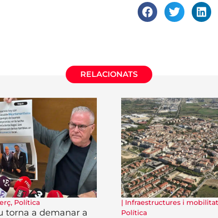
RELACIONATS
erç
,
Política
|
Infraestructures i mobilita
u torna a demanar a
Política