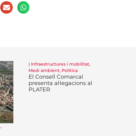
|
Infraestructures i mobilitat
,
Medi ambient
,
Política
El Consell Comarcal
presenta al·legacions al
PLATER
t
,