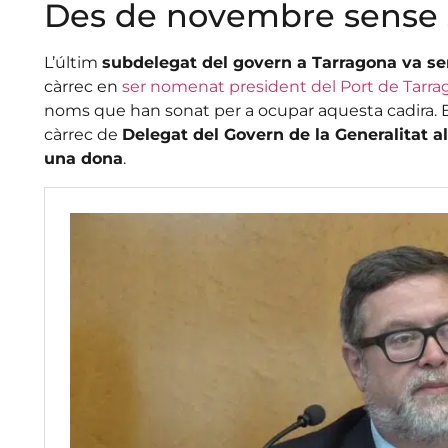
Des de novembre sense
L’últim
subdelegat del govern a Tarragona va se
càrrec en
ser nomenat president del Port de Tarr
noms que han sonat per a ocupar aquesta cadira. El
càrrec de
Delegat del Govern de la Generalitat 
una dona
.