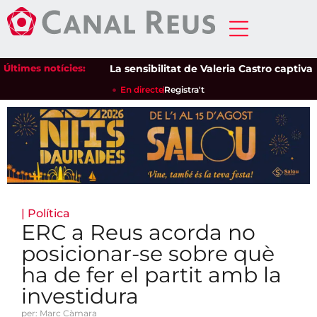
Últimes notícies:
La sensibilitat de Valeria Castro captiva el 
En directe
Registra't
|
Política
ERC a Reus acorda no
posicionar-se sobre què
ha de fer el partit amb la
investidura
per: Marc Càmara