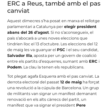
ERC a Reus, també amb el pas
canviat
Aquest dimecres s’ha posat en marxa el rellotge
parlamentari a Catalunya per
elegir president
abans del 26 d’agost
. Si no s’aconsegueix, el
país s’abocarà a unes noves eleccions que
tindrien lloc el 13 d’octubre. Les eleccions del 12
de maig les va guanyar el
PSC
i el seu candidat,
Salvador Illa
, aposta per un govern de coalició
entre els partits d’esquerres, sumant amb
ERC
i
Podem
. La clau la tenen els republicans.
Tot plegat agafa Esquerra amb el pas canviat. La
derrota electoral del passat
12 de maig
ha forçat
una revolució a la cúpula de Barcelona. Un grup
de militants van signar un manifest demanant
renovació en els alts càrrecs del partit, un
manifest que va signar el president
Pere