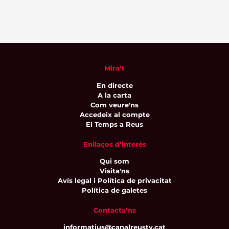
Mira’t
En directe
A la carta
Com veure'ns
Accedeix al compte
El Temps a Reus
Enllaços d’interès
Qui som
Visita'ns
Avís legal i Política de privacitat
Política de galetes
Contacta’ns
informatius@canalreustv.cat