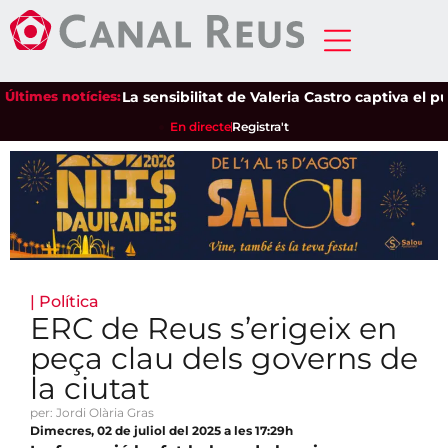
Últimes notícies:
La sensibilitat de Valeria Castro captiva el públic
En directe
Registra't
|
Política
ERC de Reus s’erigeix en
peça clau dels governs de
la ciutat
per: Jordi Olària Gras
Dimecres, 02 de juliol del 2025 a les 17:29h