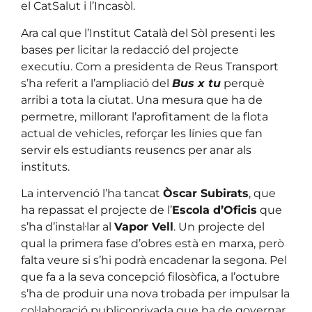
el CatSalut i l’Incasòl.
Ara cal que l’Institut Català del Sòl presenti les
bases per licitar la redacció del projecte
executiu. Com a presidenta de Reus Transport
s’ha referit a l’ampliació del
Bus x tu
perquè
arribi a tota la ciutat. Una mesura que ha de
permetre, millorant l’aprofitament de la flota
actual de vehicles, reforçar les línies que fan
servir els estudiants reusencs per anar als
instituts.
La intervenció l’ha tancat
Òscar Subirats
, que
ha repassat el projecte de l’
Escola d’Oficis
que
s’ha d’instal·lar al
Vapor Vell
. Un projecte del
qual la primera fase d’obres està en marxa, però
falta veure si s’hi podrà encadenar la segona. Pel
que fa a la seva concepció filosòfica, a l’octubre
s’ha de produir una nova trobada per impulsar la
col·laboració publicoprivada que ha de governar