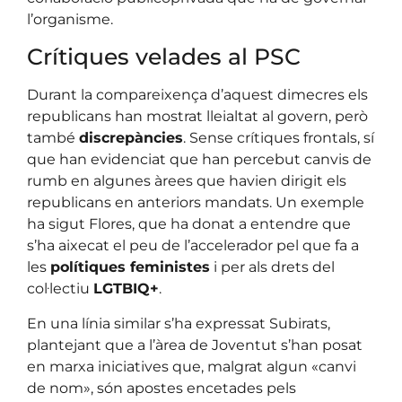
l’organisme.
Crítiques velades al PSC
Durant la compareixença d’aquest dimecres els
republicans han mostrat lleialtat al govern, però
també
discrepàncies
. Sense crítiques frontals, sí
que han evidenciat que han percebut canvis de
rumb en algunes àrees que havien dirigit els
republicans en anteriors mandats. Un exemple
ha sigut Flores, que ha donat a entendre que
s’ha aixecat el peu de l’accelerador pel que fa a
les
polítiques feministes
i per als drets del
col·lectiu
LGTBIQ+
.
En una línia similar s’ha expressat Subirats,
plantejant que a l’àrea de Joventut s’han posat
en marxa iniciatives que, malgrat algun «canvi
de nom», són apostes encetades pels