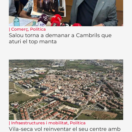
|
Comerç
,
Política
Salou torna a demanar a Cambrils que
aturi el top manta
|
Infraestructures i mobilitat
,
Política
Vila-seca vol reinventar el seu centre amb