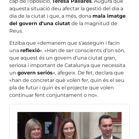
cap de l’oposició,
Teresa Pallarès
. Augura que
aquesta situació deu afectar la gestió del dia a
dia de la ciutat i que, a més, dona
mala imatge
del govern d’una ciutat
de la magnitud de
Reus.
Etziba que «demanem que s’asseguin i facin
una
reflexió
«. «Han de ser conscients d’on són,
que aquest és un govern d’una ciutat gran,
seriosa i important de Catalunya que necessita
un
govern seriós
«, afegeix. De fet, declara que
«han de concretar què volen fer, quin és el seu
pla de futur i quin és el projecte que volen
continuar fent conjuntament o no».