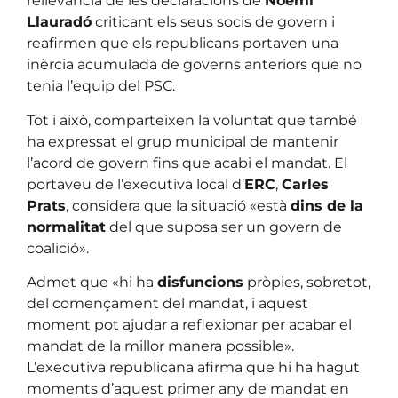
rellevància de les declaracions de
Noemí
Llauradó
criticant els seus socis de govern i
reafirmen que els republicans portaven una
inèrcia acumulada de governs anteriors que no
tenia l’equip del PSC.
Tot i això, comparteixen la voluntat que també
ha expressat el grup municipal de mantenir
l’acord de govern fins que acabi el mandat. El
portaveu de l’executiva local d’
ERC
,
Carles
Prats
, considera que la situació «està
dins de la
normalitat
del que suposa ser un govern de
coalició».
Admet que «hi ha
disfuncions
pròpies, sobretot,
del començament del mandat, i aquest
moment pot ajudar a reflexionar per acabar el
mandat de la millor manera possible».
L’executiva republicana afirma que hi ha hagut
moments d’aquest primer any de mandat en