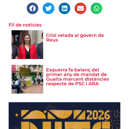
Fil de notícies
Crisi velada al govern de
Reus
Esquerra fa balanç del
primer any de mandat de
Guaita marcant distàncies
respecte de PSC i ARA