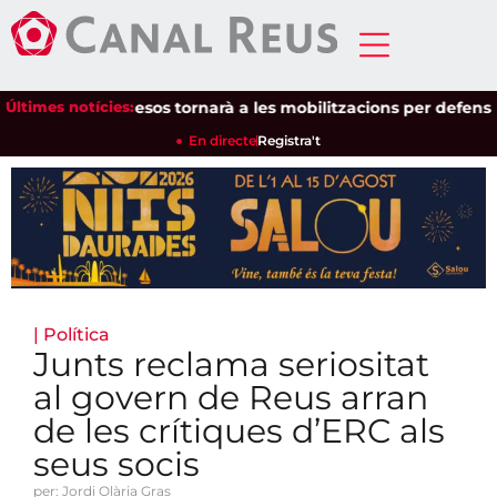
Unió de Pagesos tornarà a les mobilitzacions per defensar els c
Últimes notícies:
En directe
Registra't
|
Política
Junts reclama seriositat
al govern de Reus arran
de les crítiques d’ERC als
seus socis
per: Jordi Olària Gras