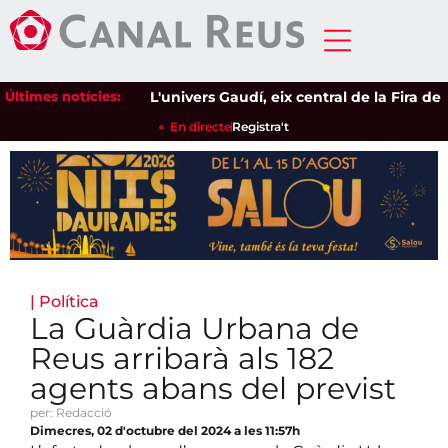
Últimes notícies:
L'univers Gaudí, eix central de la Fira de l'
En directe
Registra't
|
Política
La Guàrdia Urbana de
Reus arribarà als 182
agents abans del previst
per: Redacció
Dimecres, 02 d'octubre del 2024 a les 11:57h