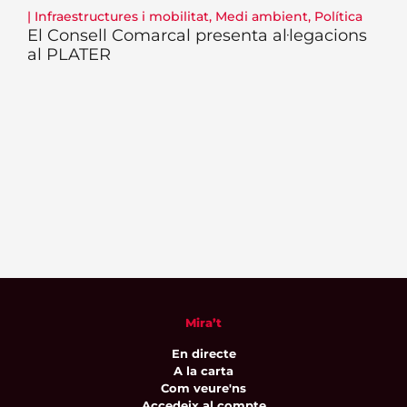
|
Infraestructures i mobilitat
,
Medi ambient
,
Política
El Consell Comarcal presenta al·legacions
al PLATER
Mira’t
En directe
A la carta
Com veure'ns
Accedeix al compte