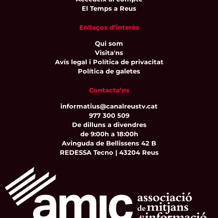
El Temps a Reus
Enllaços d’interès
Qui som
Visita'ns
Avís legal i Política de privacitat
Política de galetes
Contacta’ns
informatius@canalreustv.cat
977 300 509
De dilluns a divendres
de 9:00h a 18:00h
Avinguda de Bellissens 42 B
REDESSA Tecno | 43204 Reus