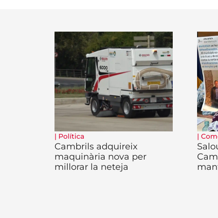
|
Política
|
Com
Cambrils adquireix
Salo
maquinària nova per
Camb
millorar la neteja
man