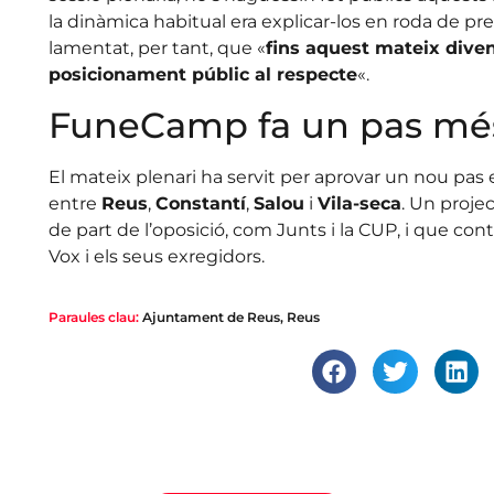
la dinàmica habitual era explicar-los en roda de pre
lamentat, per tant, que «
fins aquest mateix dive
posicionament públic al respecte
«.
FuneCamp fa un pas mé
El mateix plenari ha servit per aprovar un nou pa
entre
Reus
,
Constantí
,
Salou
i
Vila-seca
. Un proje
de part de l’oposició, com Junts i la CUP, i que con
Vox i els seus exregidors.
Paraules clau:
Ajuntament de Reus
,
Reus