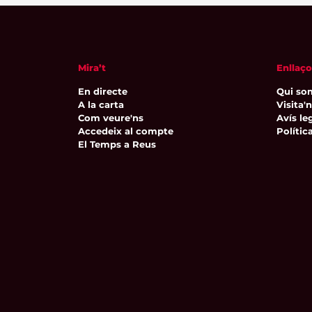
Mira’t
Enllaço
En directe
Qui so
A la carta
Visita'
Com veure'ns
Avís leg
Accedeix al compte
Polític
El Temps a Reus