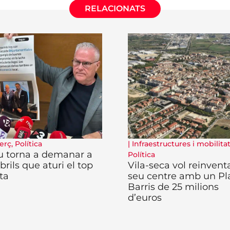
RELACIONATS
erç
,
Política
|
Infraestructures i mobilita
u torna a demanar a
Política
rils que aturi el top
Vila-seca vol reinventa
ta
seu centre amb un Pl
Barris de 25 milions
d’euros