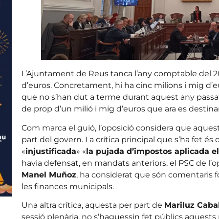
L’Ajuntament de Reus tanca l’any comptable del 2
d’euros. Concretament, hi ha cinc milions i mig d’
que no s’han dut a terme durant aquest any passat
de prop d’un milió i mig d’euros que ara es destinar
Com marca el guió, l’oposició considera que aques
part del govern. La crítica principal que s’ha fet 
«
injustificada
» «
la pujada d’impostos aplicada e
havia defensat, en mandats anteriors, el PSC de l’op
Manel Muñoz
, ha considerat que són comentaris for
les finances municipals.
Una altra crítica, aquesta per part de
Mariluz Caba
sessió plenària, no s’haguessin fet públics aquest