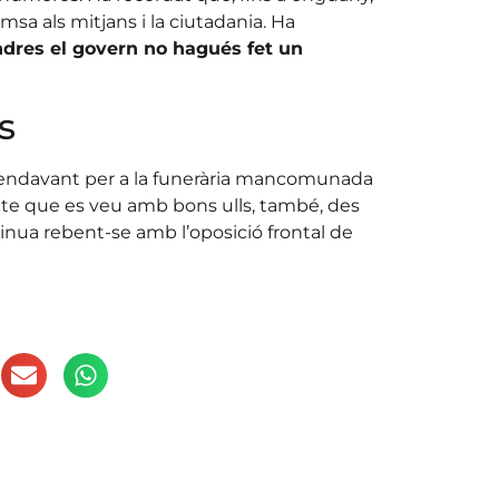
msa als mitjans i la ciutadania. Ha
ndres el govern no hagués fet un
s
s endavant per a la funerària mancomunada
cte que es veu amb bons ulls, també, des
tinua rebent-se amb l’oposició frontal de