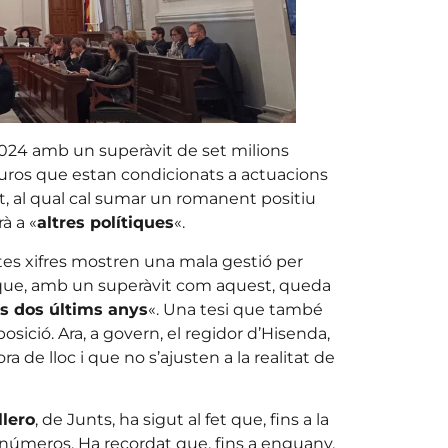
024 amb un superàvit de set milions
euros que estan condicionats a actuacions
, al qual cal sumar un romanent positiu
à a «
altres polítiques
«.
tes xifres mostren una mala gestió per
és que, amb un superàvit com aquest, queda
ls dos últims anys
«. Una tesi que també
osició. Ara, a govern, el regidor d’Hisenda,
a de lloc i que no s’ajusten a la realitat de
llero
, de Junts, ha sigut al fet que, fins a la
s números. Ha recordat que, fins a enguany,