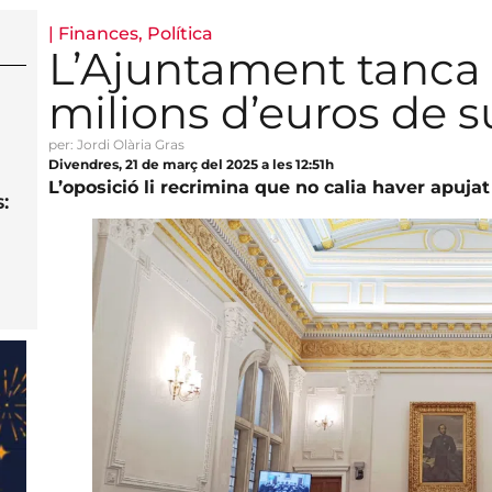
|
Finances
,
Política
L’Ajuntament tanca
milions d’euros de s
per: Jordi Olària Gras
Divendres, 21 de març del 2025 a les 12:51h
L’oposició li recrimina que no calia haver apuja
: