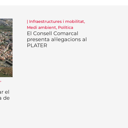
|
Infraestructures i mobilitat
,
Medi ambient
,
Política
El Consell Comarcal
presenta al·legacions al
PLATER
t
,
r el
a de