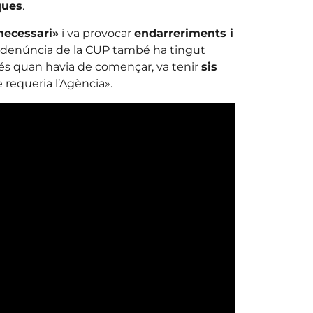
ques
.
necessari»
i va provocar
endarreriments i
a denúncia de la CUP també ha tingut
és quan havia de començar, va tenir
sis
 requeria l’Agència».