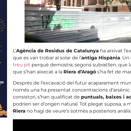
L’
Agència de Residus de Catalunya
ha arxivat l’
que es van trobar al solar de l’
antiga Hispània
. Un
treu pit
perquè demostra, segons subratllen, que la
que s’han aixecat a la
Riera d’Aragó
s’ha fet de man
Després de l’excavació del futur acaparament mun
només una ha presentat concentracions d’arsènic i
consistori, s’han qualificat de
puntuals, baixes i a
podrien ser d’origen natural. Tot plegat suposa, a
Riera
no hagi de veure’s sotmès a posteriors anàlis