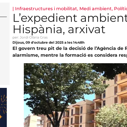
|
Infraestructures i mobilitat
,
Medi ambient
,
Políti
L’expedient ambienta
Hispània, arxivat
per: Jordi Olària Gras
Dijous, 09 d'octubre del 2025 a les 14:48h
El govern treu pit de la decisió de l’Agència de
alarmisme, mentre la formació es considera res