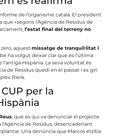
vern es reafirma
nforme de l’organisme català. El president
lla que «segons l’Agència de Residus de
aparcament,
l’estat final del terreny no
 zero, aquest
missatge de tranquil·litat i
bé ha volgut deixar clar que és l’última
l’antiga Hispània. La seva voluntat és
cia de Residus quedi en el passat i es giri
lex Riera.
 CUP per la
Hispània
Reus
, que és qui va denunciar el projecte
 a l’Agència de Residus, desencadenant
implantar. Una denúncia que Marcos etziba