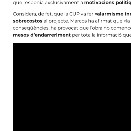
que responia exclusivament a
motivacions políti
Considera, de fet, que la CUP va fer
«alarmisme in
sobrecostos
al projecte. Marcos ha afirmat que «l
conseqüències, ha provocat que l’obra no comenc
mesos d’endarreriment
per tota la informació que