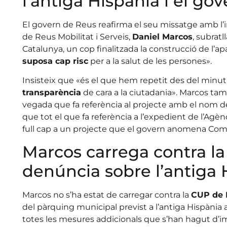
l’antiga Hispània i el go
El govern de Reus reafirma el seu missatge amb l’i
de Reus Mobilitat i Serveis,
Daniel Marcos
, subrat
Catalunya, un cop finalitzada la construcció de l’
suposa cap risc
per a la salut de les persones».
Insisteix que «és el que hem repetit des del minut
transparència
de cara a la ciutadania». Marcos tam
vegada que fa referència al projecte amb el nom de 
que tot el que fa referència a l’expedient de l’Agèn
full cap a un projecte que el govern anomena Comp
Marcos carrega contra la
denúncia sobre l’antiga 
Marcos no s’ha estat de carregar contra la
CUP de 
del pàrquing municipal previst a l’antiga Hispània
totes les mesures addicionals que s’han hagut d’