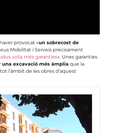
’haver provocat «
un sobrecost de
us Mobilitat i Serveis precisament
sidus volia més garanties
«. Unes garanties
r una excavació més àmplia
que la
e tot l’àmbit de les obres d’aquest