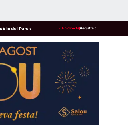
l Parc del Pinaret
|
Cambrils ja té a punt les zones de bany ada
En directe
Registra't