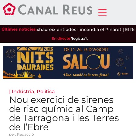
secà
Últimes notícies:
|
Siloë exhaureix entrades i incendia el Pinaret
|
El Reus F
En directe
Registra't
|
Indústria
,
Política
Nou exercici de sirenes
de risc químic al Camp
de Tarragona i les Terres
de l’Ebre
per: Redacció