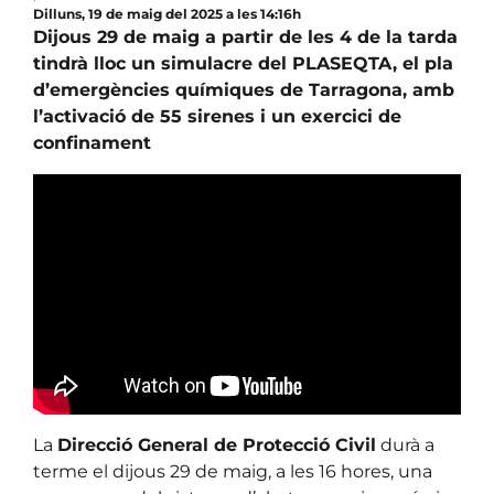
Dilluns, 19 de maig del 2025 a les 14:16h
Dijous 29 de maig a partir de les 4 de la tarda
tindrà lloc un simulacre del PLASEQTA, el pla
d’emergències químiques de Tarragona, amb
l’activació de 55 sirenes i un exercici de
confinament
La
Direcció General de Protecció Civil
durà a
terme el dijous 29 de maig, a les 16 hores, una