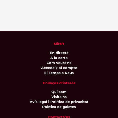
Mira’t
En directe
A la carta
Com veure'ns
Accedeix al compte
El Temps a Reus
Enllaços d’interès
Qui som
Visita'ns
Avís legal i Política de privacitat
Política de galetes
Contacta’ns