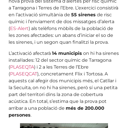
nova prova del sistema d’alertes per risc químic
a Tarragona i Terres de l’Ebre. L’exercici consistirà
en l’activació simultània de
55 sirenes
de risc
químic i l’enviament de dos missatges d’alerta
(
ES-Alert
) als telèfons mòbils de la població de
les zones afectades: un abans d’iniciar el so de
les sirenes, i un segon quan finalitzi la prova.
L’activació afectarà
14 municipis
on hi ha sirenes
instal·lades: 12 del sector químic de Tarragona
(
PLASEQTA
) i 2 a les Terres de l’Ebre
(
PLASEQCAT
), concretament Flix i Tortosa. A
aquests cal afegir dos municipis més, el Catllar i
la Secuita, on no hi ha sirenes, però sí una petita
part del territori dins la zona de cobertura
acústica. En total, s’estima que la prova pot
arribar a una població de
més de 200.000
persones
.