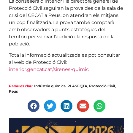
La consellera d’Interior i la directora general de
Protecció Civil seguiran la prova des de la sala de
crisi del CECAT a Reus, on atendran els mitjans
un cop finalitzada. La prova també comptarà
amb observadors a punts estratègics del
territori per valorar l’audició i la resposta de la
població.
Tota la informació actualitzada es pot consultar
al web de Protecció Civil:
interior.gencat.cat/sirenes-quimic
Paraules clau:
Indústria química
,
PLASEQTA
,
Protecció Civil
,
Reus