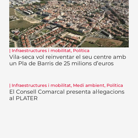
|
Infraestructures i mobilitat
,
Política
Vila-seca vol reinventar el seu centre amb
un Pla de Barris de 25 milions d’euros
|
Infraestructures i mobilitat
,
Medi ambient
,
Política
El Consell Comarcal presenta al·legacions
al PLATER