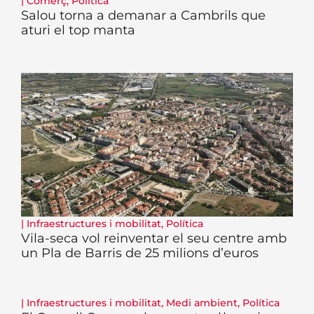
|
Comerç
,
Política
Salou torna a demanar a Cambrils que
aturi el top manta
|
Infraestructures i mobilitat
,
Política
Vila-seca vol reinventar el seu centre amb
un Pla de Barris de 25 milions d’euros
|
Infraestructures i mobilitat
,
Medi ambient
,
Política