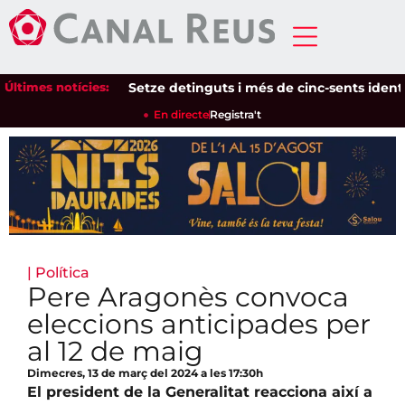
Últimes notícies:
Setze detinguts i més de cinc-sents identifica
En directe
Registra't
|
Política
Pere Aragonès convoca
eleccions anticipades per
al 12 de maig
Dimecres, 13 de març del 2024 a les 17:30h
El president de la Generalitat reacciona així a