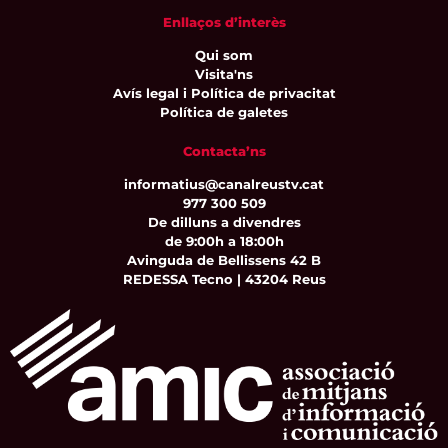
Enllaços d’interès
Qui som
Visita'ns
Avís legal i Política de privacitat
Política de galetes
Contacta’ns
informatius@canalreustv.cat
977 300 509
De dilluns a divendres
de 9:00h a 18:00h
Avinguda de Bellissens 42 B
REDESSA Tecno | 43204 Reus