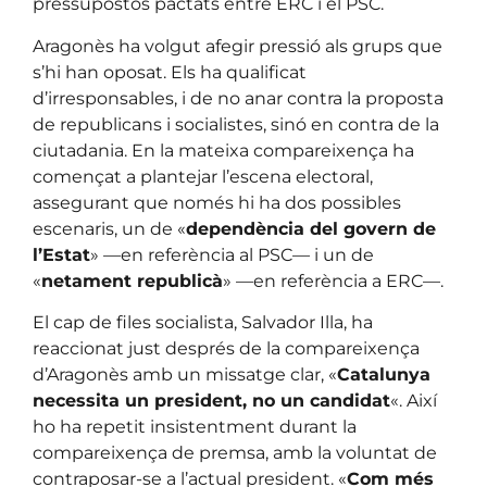
pressupostos pactats entre ERC i el PSC.
Aragonès ha volgut afegir pressió als grups que
s’hi han oposat. Els ha qualificat
d’irresponsables, i de no anar contra la proposta
de republicans i socialistes, sinó en contra de la
ciutadania. En la mateixa compareixença ha
començat a plantejar l’escena electoral,
assegurant que només hi ha dos possibles
escenaris, un de «
dependència del govern de
l’Estat
» —en referència al PSC— i un de
«
netament republicà
» —en referència a ERC—.
El cap de files socialista, Salvador Illa, ha
reaccionat just després de la compareixença
d’Aragonès amb un missatge clar, «
Catalunya
necessita un president, no un candidat
«. Així
ho ha repetit insistentment durant la
compareixença de premsa, amb la voluntat de
contraposar-se a l’actual president. «
Com més