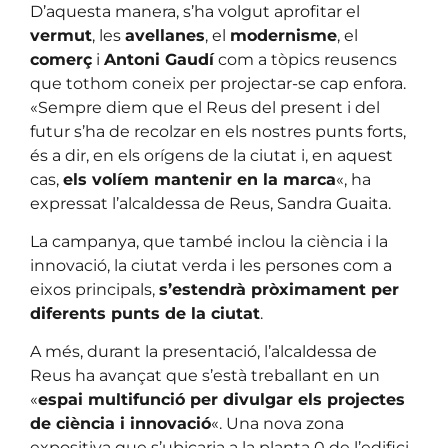
D’aquesta manera, s’ha volgut aprofitar el
vermut
, les
avellanes
, el
modernisme
, el
comerç
i
Antoni Gaudí
com a tòpics reusencs
que tothom coneix per projectar-se cap enfora.
«Sempre diem que el Reus del present i del
futur s’ha de recolzar en els nostres punts forts,
és a dir, en els orígens de la ciutat i, en aquest
cas,
els volíem mantenir en la marca
«, ha
expressat l’alcaldessa de Reus, Sandra Guaita.
La campanya, que també inclou la ciència i la
innovació, la ciutat verda i les persones com a
eixos principals,
s’estendrà pròximament per
diferents punts de la ciutat
.
A més, durant la presentació, l’alcaldessa de
Reus ha avançat que s’està treballant en un
«
espai multifunció per divulgar els projectes
de ciència i innovació
«. Una nova zona
expositiva que s’ubicaria a la planta 0 de l’edifici