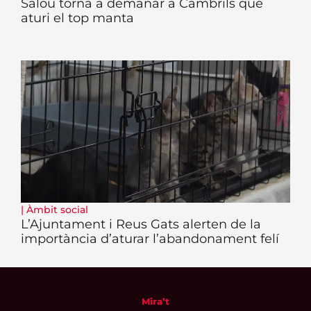
Salou torna a demanar a Cambrils que
aturi el top manta
|
Àmbit social
L’Ajuntament i Reus Gats alerten de la
importància d’aturar l’abandonament felí
Mira’t