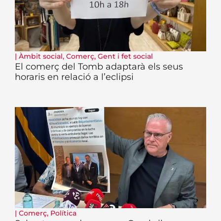
|
Àmbit social
,
Comerç
,
Gent i fet social
El comerç del Tomb adaptarà els seus
horaris en relació a l’eclipsi
|
Comerç
,
Política