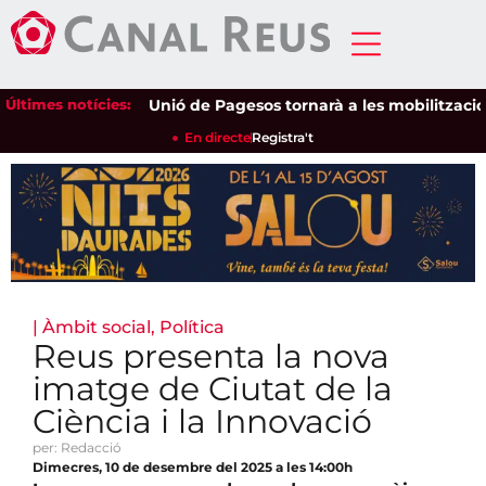
Últimes notícies:
Unió de Pagesos tornarà a les mobilitzacions pe
En directe
Registra't
|
Àmbit social
,
Política
Reus presenta la nova
imatge de Ciutat de la
Ciència i la Innovació
per: Redacció
Dimecres, 10 de desembre del 2025 a les 14:00h