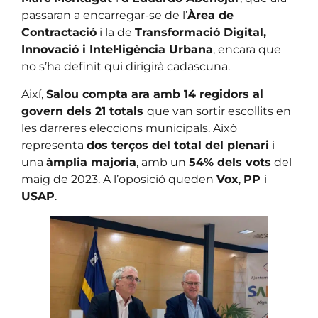
passaran a encarregar-se de l’
Àrea de
Contractació
i la de
Transformació Digital,
Innovació i Intel·ligència Urbana
, encara que
no s’ha definit qui dirigirà cadascuna.
Així,
Salou compta ara amb 14 regidors al
govern dels 21 totals
que van sortir escollits en
les darreres eleccions municipals. Això
representa
dos terços del total del plenari
i
una
àmplia majoria
, amb un
54% dels vots
del
maig de 2023. A l’oposició queden
Vox
,
PP
i
USAP
.