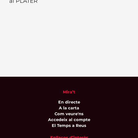
al PLATER
Mira’t
En directe
A la carta
Com veure'ns
Accedeix al compte
El Temps a Reus
Enllaços d’interès