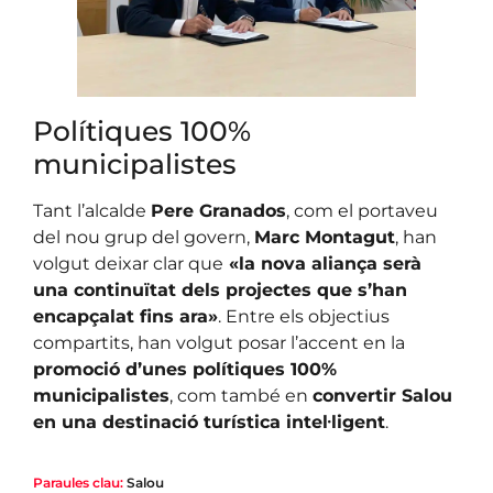
Polítiques 100%
municipalistes
Tant l’alcalde
Pere Granados
, com el portaveu
del nou grup del govern,
Marc Montagut
, han
volgut deixar clar que
«la nova aliança serà
una continuïtat dels projectes que s’han
encapçalat fins ara»
. Entre els objectius
compartits, han volgut posar l’accent en la
promoció d’unes polítiques 100%
municipalistes
, com també en
convertir Salou
en una destinació turística intel·ligent
.
Paraules clau:
Salou