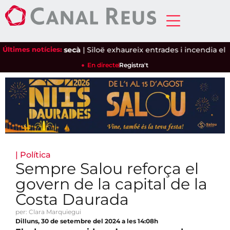
i l'ametlla de secà
Últimes notícies:
|
Siloë exhaureix entrades i incendia el Pin
En directe
Registra't
|
Política
Sempre Salou reforça el
govern de la capital de la
Costa Daurada
per: Clara Marquiegui
Dilluns, 30 de setembre del 2024 a les 14:08h