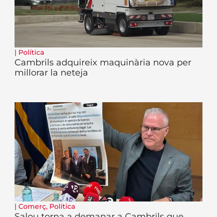
|
Política
Cambrils adquireix maquinària nova per
millorar la neteja
|
Comerç
,
Política
Salou torna a demanar a Cambrils que