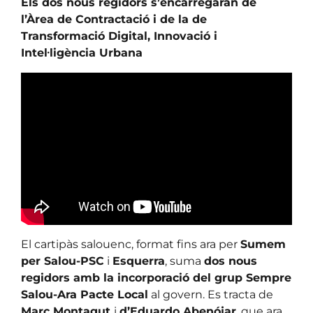
Els dos nous regidors s’encarregaran de
l’Àrea de Contractació i de la de
Transformació Digital, Innovació i
Intel·ligència Urbana
El cartipàs salouenc, format fins ara per
Sumem
per Salou-PSC
i
Esquerra
, suma
dos nous
regidors amb la incorporació del grup Sempre
Salou-Ara Pacte Local
al govern. Es tracta de
Marc Montagut
i
d’Eduardo Abenójar
, que ara