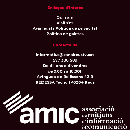
Enllaços d’interès
Qui som
Visita'ns
Avís legal i Política de privacitat
Política de galetes
Contacta’ns
informatius@canalreustv.cat
977 300 509
De dilluns a divendres
de 9:00h a 18:00h
Avinguda de Bellissens 42 B
REDESSA Tecno | 43204 Reus