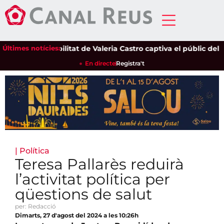
Últimes notícies:
La sensibilitat de Valeria Castro captiva el públic del Par
En directe
Registra't
|
Política
Teresa Pallarès reduirà
l’activitat política per
qüestions de salut
per: Redacció
Dimarts, 27 d'agost del 2024 a les 10:26h