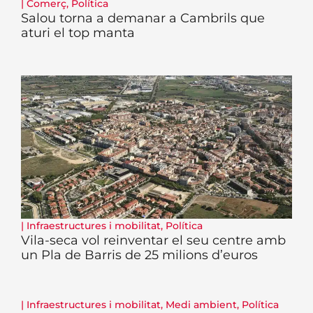
|
Comerç
,
Política
Salou torna a demanar a Cambrils que
aturi el top manta
|
Infraestructures i mobilitat
,
Política
Vila-seca vol reinventar el seu centre amb
un Pla de Barris de 25 milions d’euros
|
Infraestructures i mobilitat
,
Medi ambient
,
Política