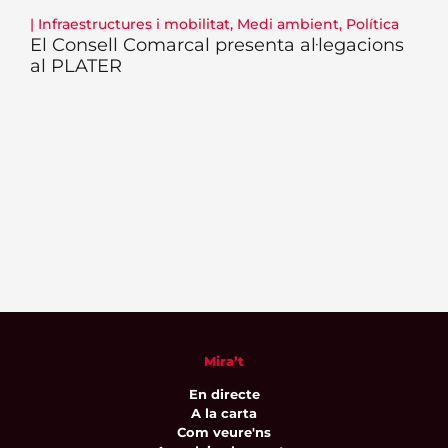
|
Infraestructures i mobilitat
,
Medi ambient
,
Política
El Consell Comarcal presenta al·legacions
al PLATER
Mira’t
En directe
A la carta
Com veure'ns