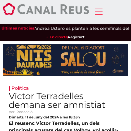
ri Sánchez i Andrea Ustero es planten a les semifinals del P1 
Últimes notícies:
En directe
Registra't
|
Política
Víctor Terradelles
demana ser amnistiat
per: Redacció
Dimarts, 11 de juny del 2024 a les 18:35h
El reusenc Víctor Terradelles, un dels
principals acusats del cas Volhov, vol acollir-