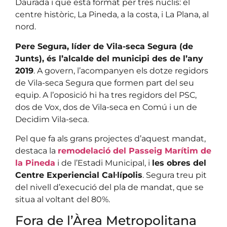
Daurada i que està format per tres nuclis: el
centre històric, La Pineda, a la costa, i La Plana, al
nord.
Pere Segura, líder de Vila-seca Segura (de
Junts), és l’alcalde del municipi des de l’any
2019
. A govern, l’acompanyen els dotze regidors
de Vila-seca Segura que formen part del seu
equip. A l’oposició hi ha tres regidors del PSC,
dos de Vox, dos de Vila-seca en Comú i un de
Decidim Vila-seca.
Pel que fa als grans projectes d’aquest mandat,
destaca la
remodelació del Passeig Marítim de
la Pineda
i de l’Estadi Municipal, i
les obres del
Centre Experiencial Cal·lípolis
. Segura treu pit
del nivell d’execució del pla de mandat, que se
situa al voltant del 80%.
Fora de l’Àrea Metropolitana