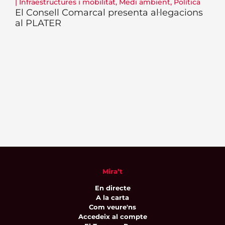
|
Infraestructures i mobilitat
,
Medi ambient
,
Política
El Consell Comarcal presenta al·legacions
al PLATER
Mira’t
En directe
A la carta
Com veure'ns
Accedeix al compte