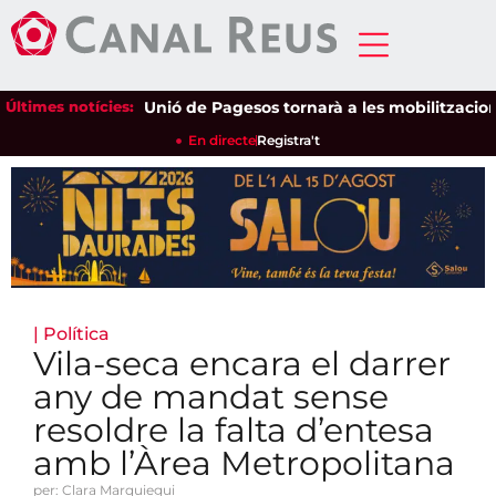
Últimes notícies:
Unió de Pagesos tornarà a les mobilitzacions per
En directe
Registra't
|
Política
Vila-seca encara el darrer
any de mandat sense
resoldre la falta d’entesa
amb l’Àrea Metropolitana
per: Clara Marquiegui