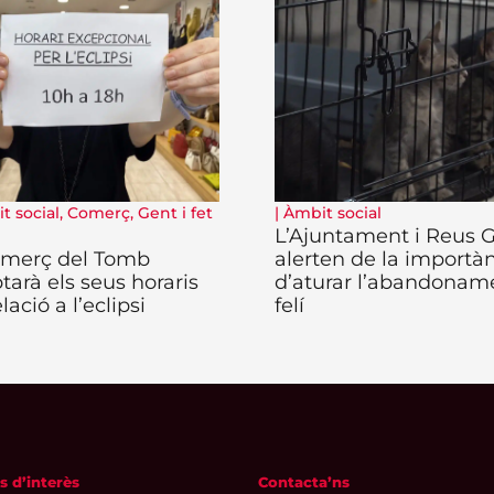
t social
,
Comerç
,
Gent i fet
|
Àmbit social
L’Ajuntament i Reus 
omerç del Tomb
alerten de la importà
tarà els seus horaris
d’aturar l’abandonam
lació a l’eclipsi
felí
s d’interès
Contacta’ns