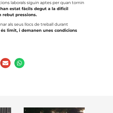
cions laborals siguin aptes per quan tornin
an estat fácils degut a la dificil
n rebut pressions.
rnar als seus llocs de treball durant
ó és limit, i demanen unes condicions