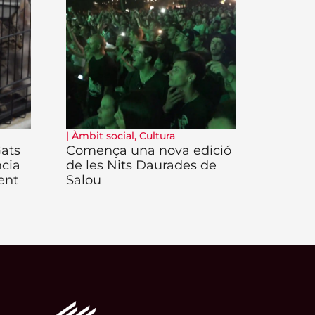
|
Àmbit social
,
Cultura
Gats
Comença una nova edició
ncia
de les Nits Daurades de
ent
Salou