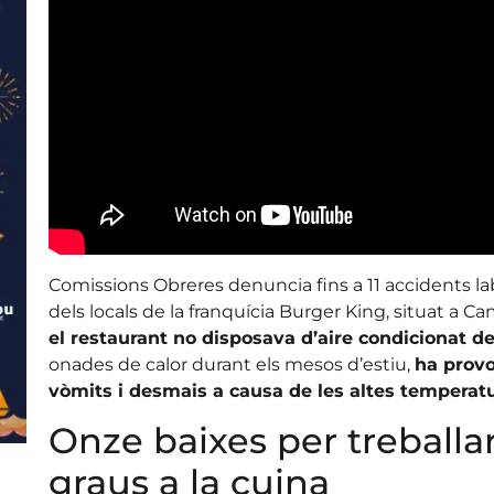
Comissions Obreres denuncia fins a 11 accidents la
dels locals de la franquícia Burger King, situat a Cam
el restaurant no disposava d’aire condicionat 
onades de calor durant els mesos d’estiu,
ha provo
vòmits i desmais a causa de les altes temperat
Onze baixes per treballa
graus a la cuina