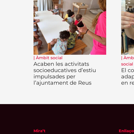
|
Àmbit social
|
Àmbi
Acaben les activitats
social
socioeducatives d’estiu
El c
impulsades per
adap
l’ajuntament de Reus
en re
Mira’t
Enllaço