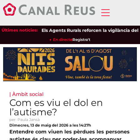
Últimes notícies:
Els Agents Rurals reforcen la vigilància dels esp
En directe
Registra't
|
Àmbit social
Com es viu el dol en
l’autisme?
per: Paula Jansà
Dimecres, 13 de maig del 2026 a les 14:27h
Entendre com viuen les pèrdues les persones
autistes és clau per poder-les acompanyar