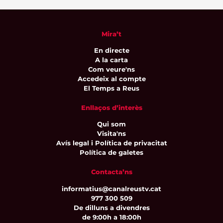
Mira’t
En directe
A la carta
Com veure'ns
Accedeix al compte
El Temps a Reus
Enllaços d’interès
Qui som
Visita'ns
Avís legal i Política de privacitat
Política de galetes
Contacta’ns
informatius@canalreustv.cat
977 300 509
De dilluns a divendres
de 9:00h a 18:00h