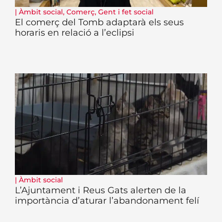
|
Àmbit social
,
Comerç
,
Gent i fet social
El comerç del Tomb adaptarà els seus
horaris en relació a l’eclipsi
|
Àmbit social
L’Ajuntament i Reus Gats alerten de la
importància d’aturar l’abandonament felí