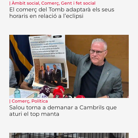
|
Àmbit social
,
Comerç
,
Gent i fet social
El comerç del Tomb adaptarà els seus
horaris en relació a l’eclipsi
|
Comerç
,
Política
Salou torna a demanar a Cambrils que
aturi el top manta