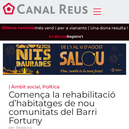
 a un carrer més verd i per a vianants
Últimes notícies:
|
Una dona resulta ferida
En directe
Registra't
|
Àmbit social
,
Política
Comença la rehabilitació
d’habitatges de nou
comunitats del Barri
Fortuny
per: Redacció