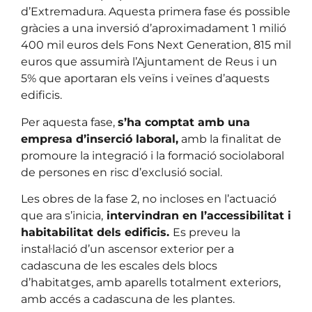
d’Extremadura. Aquesta primera fase és possible
gràcies a una inversió d’aproximadament 1 milió
400 mil euros dels Fons Next Generation, 815 mil
euros que assumirà l’Ajuntament de Reus i un
5% que aportaran els veïns i veïnes d’aquests
edificis.
Per aquesta fase,
s’ha comptat amb una
empresa d’inserció laboral,
amb la finalitat de
promoure la integració i la formació sociolaboral
de persones en risc d’exclusió social.
Les obres de la fase 2, no incloses en l’actuació
que ara s’inicia,
intervindran en l’accessibilitat i
habitabilitat dels edificis.
Es preveu la
instal·lació d’un ascensor exterior per a
cadascuna de les escales dels blocs
d’habitatges, amb aparells totalment exteriors,
amb accés a cadascuna de les plantes.