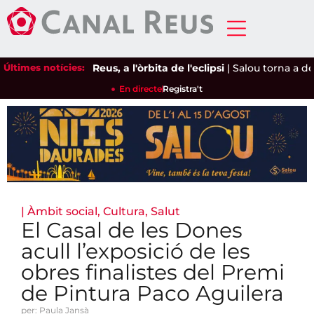
Últimes notícies:
Reus, a l'òrbita de l'eclipsi
|
Salou torna a deman
En directe
Registra't
|
Àmbit social
,
Cultura
,
Salut
El Casal de les Dones
acull l’exposició de les
obres finalistes del Premi
de Pintura Paco Aguilera
per: Paula Jansà