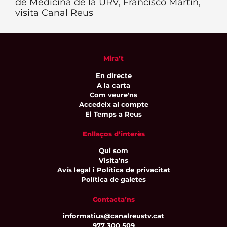
de Medicina de la URV, Francisco Martín,
visita Canal Reus
Mira’t
En directe
A la carta
Com veure'ns
Accedeix al compte
El Temps a Reus
Enllaços d’interès
Qui som
Visita'ns
Avís legal i Política de privacitat
Política de galetes
Contacta’ns
informatius@canalreustv.cat
977 300 509