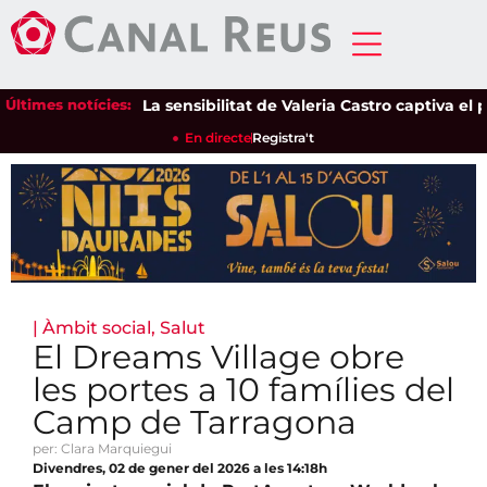
Últimes notícies:
La sensibilitat de Valeria Castro captiva el púb
En directe
Registra't
|
Àmbit social
,
Salut
El Dreams Village obre
les portes a 10 famílies del
Camp de Tarragona
per: Clara Marquiegui
Divendres, 02 de gener del 2026 a les 14:18h