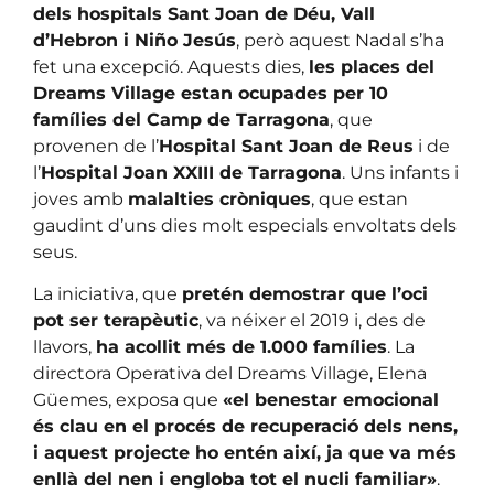
dels hospitals Sant Joan de Déu, Vall
d’Hebron i Niño Jesús
, però aquest Nadal s’ha
fet una excepció. Aquests dies,
les places del
Dreams Village estan ocupades per 10
famílies del Camp de Tarragona
, que
provenen de l’
Hospital Sant Joan de Reus
i de
l’
Hospital Joan XXIII de Tarragona
. Uns infants i
joves amb
malalties cròniques
, que estan
gaudint d’uns dies molt especials envoltats dels
seus.
La iniciativa, que
pretén demostrar que l’oci
pot ser terapèutic
, va néixer el 2019 i, des de
llavors,
ha acollit més de 1.000 famílies
. La
directora Operativa del Dreams Village, Elena
Güemes, exposa que
«el benestar emocional
és clau en el procés de recuperació dels nens,
i aquest projecte ho entén així, ja que va més
enllà del nen i engloba tot el nucli familiar»
.