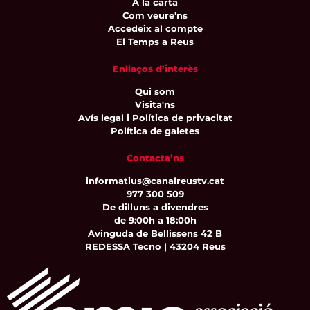
A la carta
Com veure'ns
Accedeix al compte
El Temps a Reus
Enllaços d’interès
Qui som
Visita'ns
Avís legal i Política de privacitat
Política de galetes
Contacta’ns
informatius@canalreustv.cat
977 300 509
De dilluns a divendres
de 9:00h a 18:00h
Avinguda de Bellissens 42 B
REDESSA Tecno | 43204 Reus