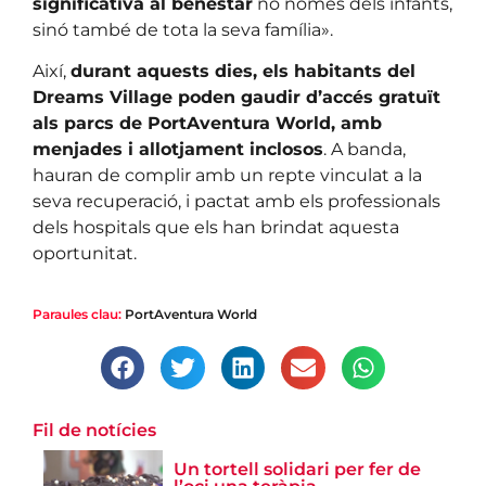
significativa al benestar
no només dels infants,
sinó també de tota la seva família».
Així,
durant aquests dies, els habitants del
Dreams Village poden gaudir d’accés gratuït
als parcs de PortAventura World, amb
menjades i allotjament inclosos
. A banda,
hauran de complir amb un repte vinculat a la
seva recuperació, i pactat amb els professionals
dels hospitals que els han brindat aquesta
oportunitat.
Paraules clau:
PortAventura World
Fil de notícies
Un tortell solidari per fer de