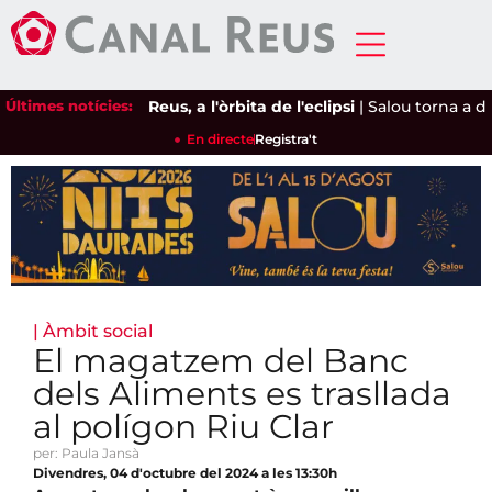
Últimes notícies:
Reus, a l'òrbita de l'eclipsi
|
Salou torna a deman
En directe
Registra't
|
Àmbit social
El magatzem del Banc
dels Aliments es trasllada
al polígon Riu Clar
per: Paula Jansà
Divendres, 04 d'octubre del 2024 a les 13:30h