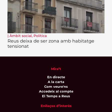
|
Àmbit social
,
Política
Reus deixa de ser zona amb habitatge
tensionat
Mira’t
En directe
A la carta
Com veure'ns
Accedeix al compte
El Temps a Reus
Enllaços d’interès