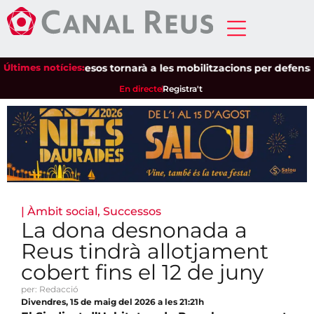
Unió de Pagesos tornarà a les mobilitzacions per defensar els 
Últimes notícies:
En directe
Registra't
|
Àmbit social
,
Successos
La dona desnonada a
Reus tindrà allotjament
cobert fins el 12 de juny
per: Redacció
Divendres, 15 de maig del 2026 a les 21:21h