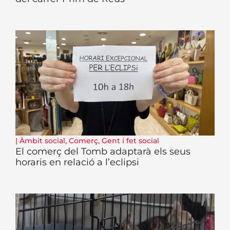
|
Àmbit social
,
Comerç
,
Gent i fet social
El comerç del Tomb adaptarà els seus
horaris en relació a l’eclipsi