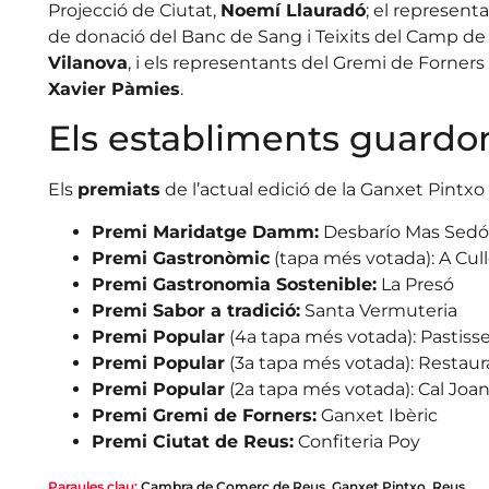
Projecció de Ciutat,
Noemí Llauradó
; el represen
de donació del Banc de Sang i Teixits del Camp de T
Vilanova
, i els representants del Gremi de Forner
Xavier Pàmies
.
Els establiments guardo
Els
premiats
de l’actual edició de la Ganxet Pintxo
Premi Maridatge Damm:
Desbarío Mas Sedó
Premi Gastronòmic
(tapa més votada): A Cul
Premi Gastronomia Sostenible:
La Presó
Premi Sabor a tradició:
Santa Vermuteria
Premi Popular
(4a tapa més votada): Pastisse
Premi Popular
(3a tapa més votada): Restaur
Premi Popular
(2a tapa més votada): Cal Joa
Premi Gremi de Forners:
Ganxet Ibèric
Premi Ciutat de Reus:
Confiteria Poy
Paraules clau:
Cambra de Comerç de Reus
,
Ganxet Pintxo
,
Reus