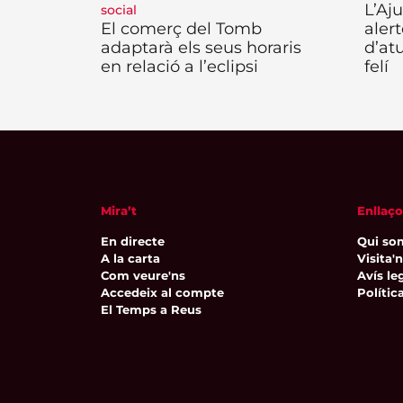
L’Aj
social
El comerç del Tomb
aler
adaptarà els seus horaris
d’at
en relació a l’eclipsi
felí
Mira’t
Enllaço
En directe
Qui so
A la carta
Visita'
Com veure'ns
Avís leg
Accedeix al compte
Polític
El Temps a Reus