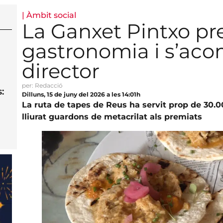
|
Àmbit social
La Ganxet Pintxo pr
gastronomia i s’aco
director
per: Redacció
:
Dilluns, 15 de juny del 2026 a les 14:01h
La ruta de tapes de Reus ha servit prop de 30.0
lliurat guardons de metacrilat als premiats