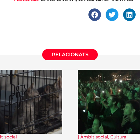
RELACIONATS
t social
|
Àmbit social
,
Cultura