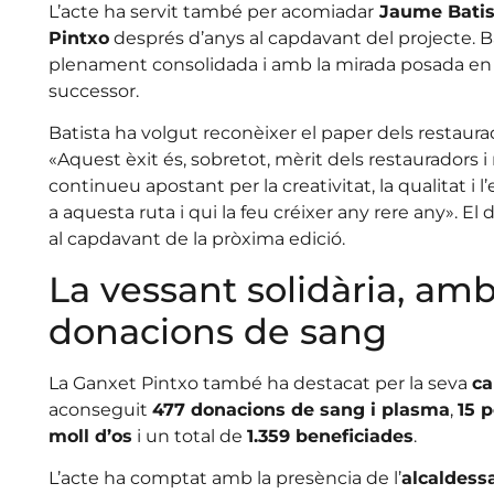
L’acte ha servit també per acomiadar
Jaume Batist
Pintxo
després d’anys al capdavant del projecte. B
plenament consolidada i amb la mirada posada en el 
successor.
Batista ha volgut reconèixer el paper dels restaur
«Aquest èxit és, sobretot, mèrit dels restauradors i
continueu apostant per la creativitat, la qualitat i l
a aquesta ruta i qui la feu créixer any rere any». El 
al capdavant de la pròxima edició.
La vessant solidària, am
donacions de sang
La Ganxet Pintxo també ha destacat per la seva
ca
aconseguit
477 donacions de sang i plasma
,
15 
moll d’os
i un total de
1.359 beneficiades
.
L’acte ha comptat amb la presència de l’
alcaldess