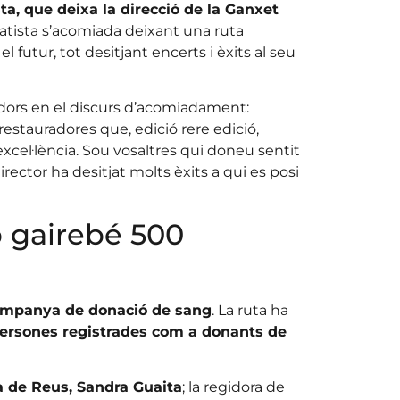
a, que deixa la direcció de la Ganxet
atista s’acomiada deixant una ruta
futur, tot desitjant encerts i èxits al seu
adors en el discurs d’acomiadament:
 restauradores que, edició rere edició,
’excel·lència. Sou vosaltres qui doneu sentit
director ha desitjat molts èxits a qui es posi
b gairebé 500
mpanya de donació de sang
. La ruta ha
persones registrades com a donants de
a de Reus, Sandra Guaita
; la regidora de