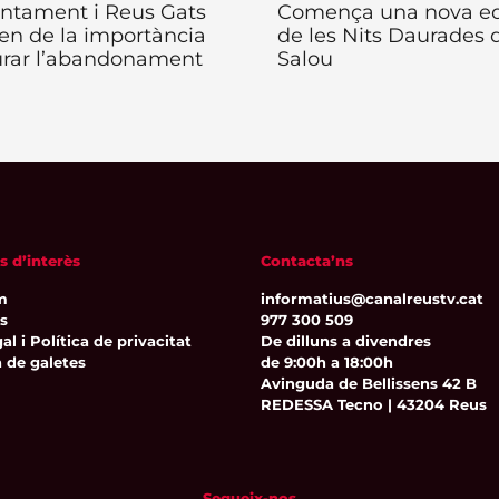
untament i Reus Gats
Comença una nova ed
ten de la importància
de les Nits Daurades 
urar l’abandonament
Salou
s d’interès
Contacta’ns
m
informatius@canalreustv.cat
ns
977 300 509
al i Política de privacitat
De dilluns a divendres
a de galetes
de 9:00h a 18:00h
Avinguda de Bellissens 42 B
REDESSA Tecno | 43204 Reus
Segueix-nos