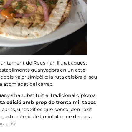
juntament de Reus han lliurat aquest
 establiments guanyadors en un acte
doble valor simbòlic: la ruta celebra el seu
ha acomiadat del càrrec.
ny s’ha substituït el tradicional diploma
ta edició amb prop de trenta mil tapes
ipants, unes xifres que consoliden l’èxit
gastronòmic de la ciutat i que destaca
auració.