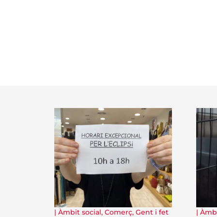
|
Àmbit social
,
Comerç
,
Gent i fet
|
Àmbi