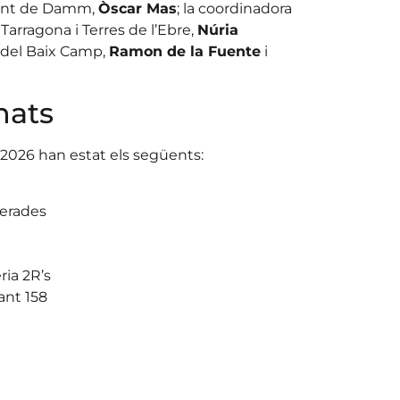
tant de Damm,
Òscar Mas
; la coordinadora
arragona i Terres de l’Ebre,
Núria
s del Baix Camp,
Ramon de la Fuente
i
nats
 2026 han estat els següents:
lerades
ria 2R’s
ant 158
n