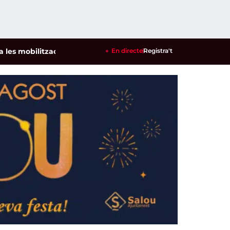
litzacions per defensar els cultius de la garrofa i l'ametlla 
En directe
Registra't