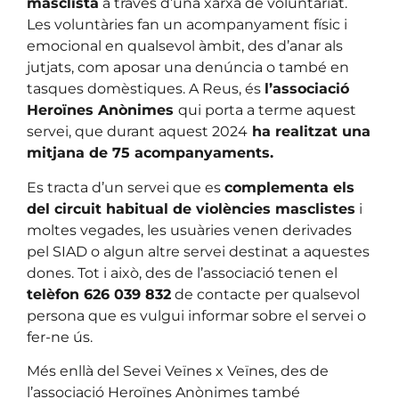
masclista
a través d’una xarxa de voluntariat.
Les voluntàries fan un acompanyament físic i
emocional en qualsevol àmbit, des d’anar als
jutjats, com aposar una denúncia o també en
tasques domèstiques. A Reus, és
l’associació
Heroïnes Anònimes
qui porta a terme aquest
servei, que durant aquest 2024
ha realitzat una
mitjana de 75 acompanyaments.
Es tracta d’un servei que es
complementa els
del circuit habitual de violències masclistes
i
moltes vegades, les usuàries venen derivades
pel SIAD o algun altre servei destinat a aquestes
dones. Tot i això, des de l’associació tenen el
telèfon 626 039 832
de contacte per qualsevol
persona que es vulgui informar sobre el servei o
fer-ne ús.
Més enllà del Sevei Veïnes x Veïnes, des de
l’associació Heroïnes Anònimes també