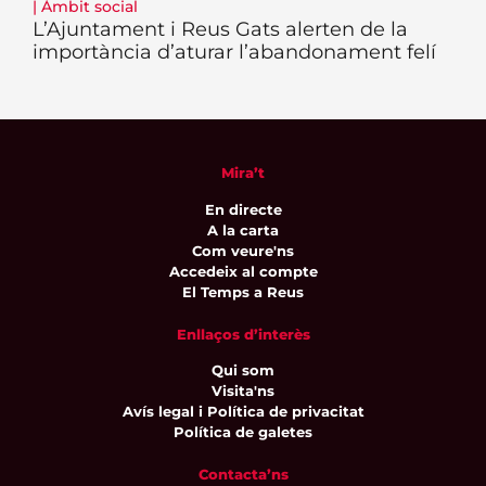
|
Àmbit social
L’Ajuntament i Reus Gats alerten de la
importància d’aturar l’abandonament felí
Mira’t
En directe
A la carta
Com veure'ns
Accedeix al compte
El Temps a Reus
Enllaços d’interès
Qui som
Visita'ns
Avís legal i Política de privacitat
Política de galetes
Contacta’ns