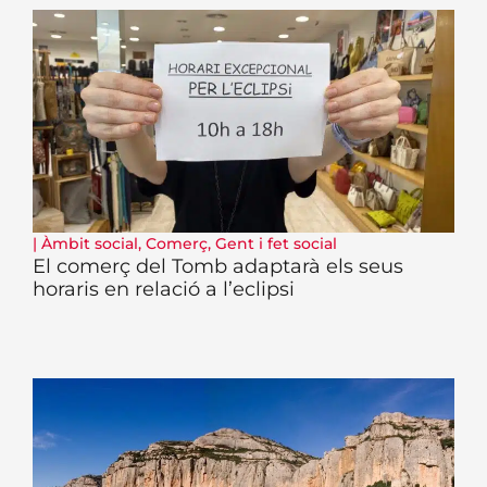
|
Àmbit social
,
Comerç
,
Gent i fet social
El comerç del Tomb adaptarà els seus
horaris en relació a l’eclipsi