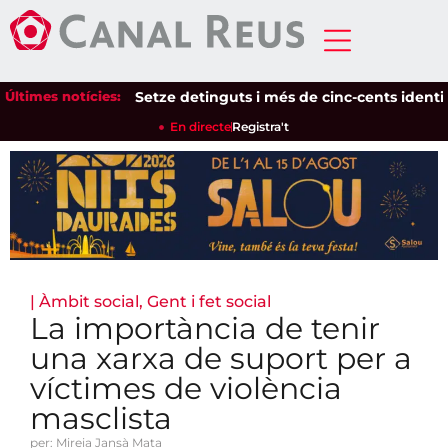
Últimes notícies:
Setze detinguts i més de cinc-cents identificat
En directe
Registra't
|
Àmbit social
,
Gent i fet social
La importància de tenir
una xarxa de suport per a
víctimes de violència
masclista
per: Mireia Jansà Mata