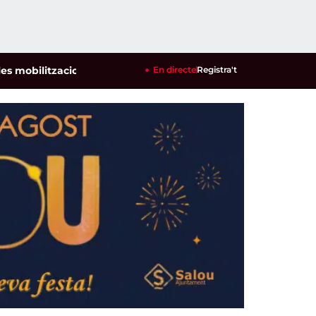
ilitzacions per defensar els cultius de la garrofa i l'ametlla 
En directe
Registra't