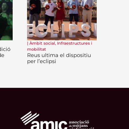
|
Àmbit social
,
Infraestructures i
ició
mobilitat
de
Reus ultima el dispositiu
per l’eclipsi