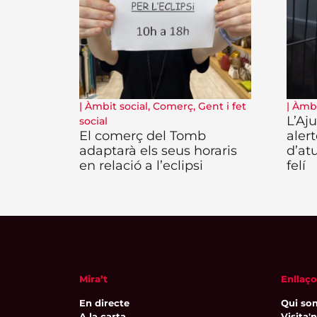
|
Àmbit social
,
Comerç
,
Gent i fet
|
Àmbi
L’Aj
social
El comerç del Tomb
aler
adaptarà els seus horaris
d’at
en relació a l’eclipsi
felí
Mira’t
Enllaço
En directe
Qui so
A la carta
Visita'