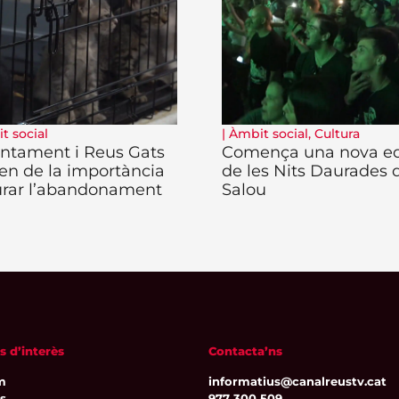
t social
|
Àmbit social
,
Cultura
untament i Reus Gats
Comença una nova ed
ten de la importància
de les Nits Daurades 
urar l’abandonament
Salou
s d’interès
Contacta’ns
m
informatius@canalreustv.cat
ns
977 300 509