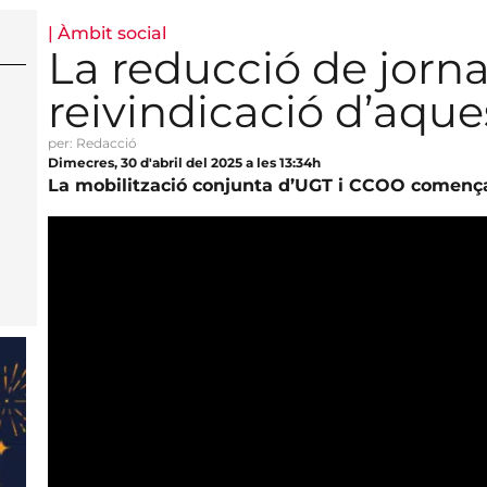
|
Àmbit social
La reducció de jorna
reivindicació d’aque
per: Redacció
Dimecres, 30 d'abril del 2025 a les 13:34h
La mobilització conjunta d’UGT i CCOO començarà