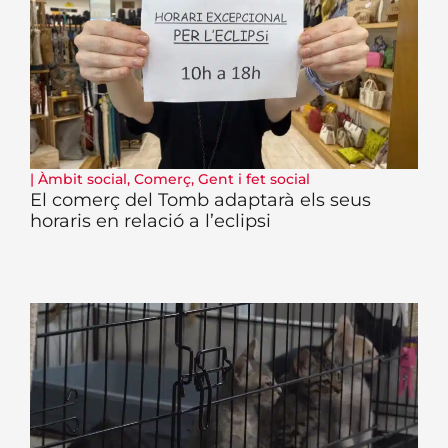
|
Àmbit social
,
Comerç
,
Gent i fet social
El comerç del Tomb adaptarà els seus
horaris en relació a l’eclipsi