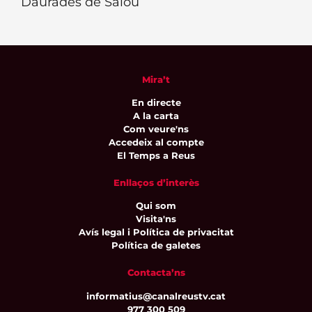
Daurades de Salou
Mira’t
En directe
A la carta
Com veure'ns
Accedeix al compte
El Temps a Reus
Enllaços d’interès
Qui som
Visita'ns
Avís legal i Política de privacitat
Política de galetes
Contacta’ns
informatius@canalreustv.cat
977 300 509