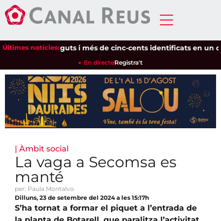
Setze detinguts i més de cinc-cents identificats en un disposi
Últimes notícies:
En directe
Registra't
|
Àmbit social
La vaga a Secomsa es
manté
per: Paula Montalvo
Dilluns, 23 de setembre del 2024 a les 15:17h
S’ha tornat a formar el piquet a l’entrada de
la planta de Botarell, que paralitza l’activitat