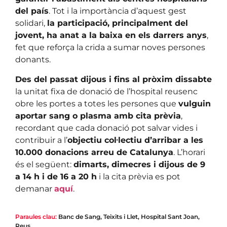
del país
. Tot i la importància d’aquest gest
solidari,
la participació, principalment del
jovent, ha anat a la baixa en els darrers anys
,
fet que reforça la crida a sumar noves persones
donants.
Des del passat dijous i fins al pròxim dissabte
la unitat fixa de donació de l’hospital reusenc
obre les portes a totes les persones que
vulguin
aportar sang o plasma amb cita prèvia
,
recordant que cada donació pot salvar vides i
contribuir a l’
objectiu col·lectiu d’arribar a les
10.000 donacions arreu de Catalunya
. L’horari
és el següent:
dimarts, dimecres i dijous de 9
a 14 h i de 16 a 20 h
i la cita prèvia es pot
demanar
aquí
.
Paraules clau:
Banc de Sang, Teixits i Llet
,
Hospital Sant Joan
,
Reus