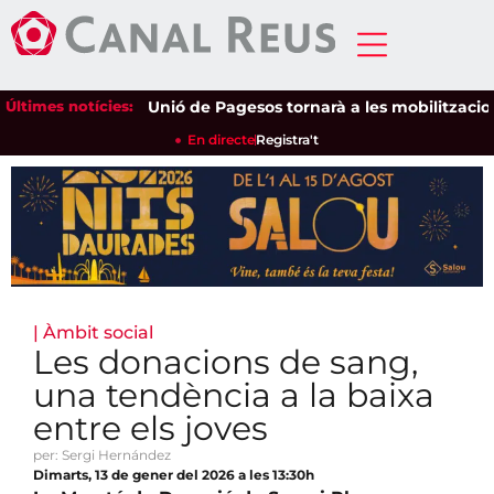
Últimes notícies:
Unió de Pagesos tornarà a les mobilitzacions pe
En directe
Registra't
|
Àmbit social
Les donacions de sang,
una tendència a la baixa
entre els joves
per: Sergi Hernández
Dimarts, 13 de gener del 2026 a les 13:30h