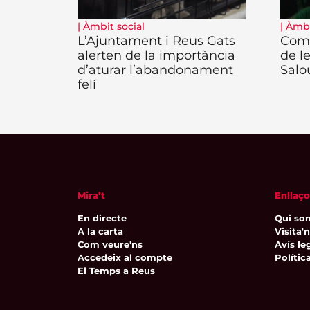
|
Àmbit social
|
Àmbi
L’Ajuntament i Reus Gats
Come
alerten de la importància
de l
d’aturar l’abandonament
Salo
felí
Mira’t
Enllaço
En directe
Qui so
A la carta
Visita'
Com veure'ns
Avís leg
Accedeix al compte
Polític
El Temps a Reus