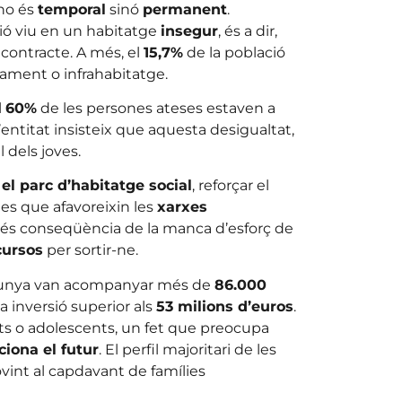
 no és
temporal
sinó
permanent
.
ió viu en un habitatge
insegur
, és a dir,
contracte. A més, el
15,7%
de la població
ament o infrahabitatge.
l
60%
de les persones ateses estaven a
’entitat insisteix que aquesta desigualtat,
l dels joves.
el parc d’habitatge social
, reforçar el
ues que afavoreixin les
xarxes
no és conseqüència de la manca d’esforç de
cursos
per sortir-ne.
talunya van acompanyar més de
86.000
a inversió superior als
53 milions d’euros
.
nts o adolescents, un fet que preocupa
ciona el futur
. El perfil majoritari de les
vint al capdavant de famílies