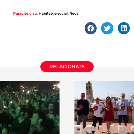
Paraules clau:
Habitatge social
,
Reus
RELACIONATS