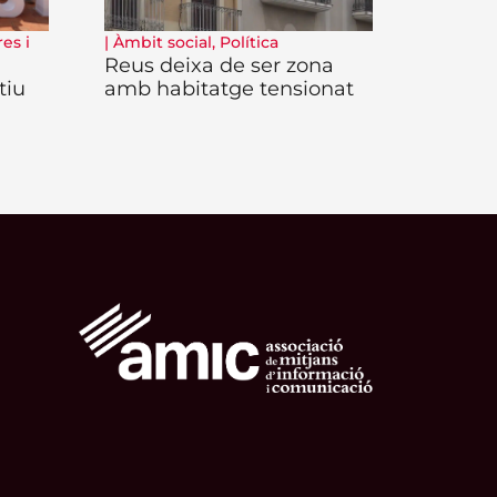
es i
|
Àmbit social
,
Política
Reus deixa de ser zona
tiu
amb habitatge tensionat