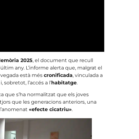
emòria 2025
, el document que recull
’últim any. L’informe alerta que, malgrat el
da vegada està més
cronificada
, vinculada a
i, sobretot, l’accés a l’
habitatge
.
ica que s’ha normalitzat que els joves
tjors que les generacions anteriors, una
a l’anomenat
«efecte cicatriu»
.