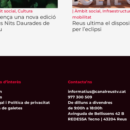
t social
,
Cultura
|
Àmbit social
,
Infraestructur
nça una nova edició
mobilitat
es Nits Daurades de
Reus ultima el disposi
u
per l’eclipsi
s d’interès
Contacta’ns
m
informatius@canalreustv.cat
ns
977 300 509
al i Política de privacitat
De dilluns a divendres
a de galetes
de 9:00h a 18:00h
Avinguda de Bellissens 42 B
REDESSA Tecno | 43204 Reus