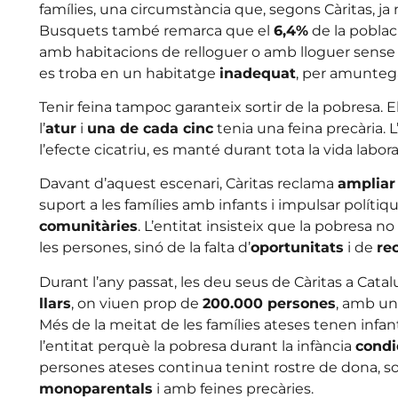
famílies, una circumstància que, segons Càritas, ja
Busquets també remarca que el
6,4%
de la poblac
amb habitacions de relloguer o amb lloguer sense 
es troba en un habitatge
inadequat
, per amunteg
Tenir feina tampoc garanteix sortir de la pobresa. E
l’
atur
i
una de cada cinc
tenia una feina precària. L
l’efecte cicatriu, es manté durant tota la vida labora
Davant d’aquest escenari, Càritas reclama
ampliar 
suport a les famílies amb infants i impulsar polítiq
comunitàries
. L’entitat insisteix que la pobresa 
les persones, sinó de la falta d’
oportunitats
i de
re
Durant l’any passat, les deu seus de Càritas a Ca
llars
, on viuen prop de
200.000 persones
, amb un
Més de la meitat de les famílies ateses tenen infa
l’entitat perquè la pobresa durant la infància
condi
persones ateses continua tenint rostre de dona, so
monoparentals
i amb feines precàries.