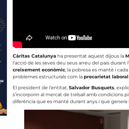
Càritas Catalunya
ha presentat aquest dijous la
M
l’acció de les seves deu seus arreu del país durant l
creixement econòmic
, la pobresa es manté i ca
problemes estructurals com la
precarietat laboral
El president de l’entitat,
Salvador Busquets
, expl
s’incorporin al mercat de treball amb condicions pi
diferència que es manté durant anys i que gener