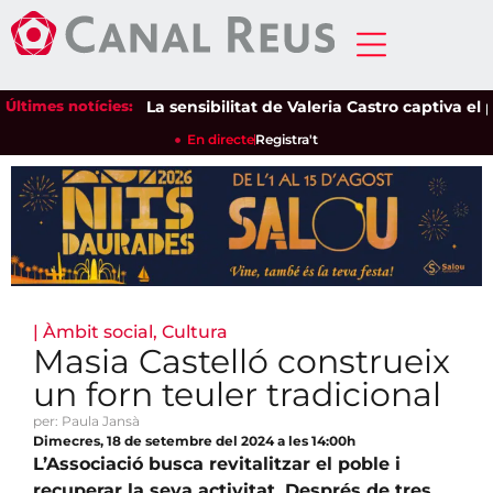
Últimes notícies:
La sensibilitat de Valeria Castro captiva el públ
En directe
Registra't
|
Àmbit social
,
Cultura
Masia Castelló construeix
un forn teuler tradicional
per: Paula Jansà
Dimecres, 18 de setembre del 2024 a les 14:00h
L’Associació busca revitalitzar el poble i
recuperar la seva activitat. Després de tres