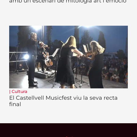
amb un escenari de mitologia art i emoció
|
Cultura
El Castellvell Musicfest viu la seva recta
final