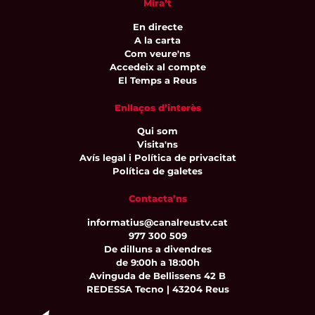
Mira’t
En directe
A la carta
Com veure'ns
Accedeix al compte
El Temps a Reus
Enllaços d’interès
Qui som
Visita'ns
Avís legal i Política de privacitat
Política de galetes
Contacta’ns
informatius@canalreustv.cat
977 300 509
De dilluns a divendres
de 9:00h a 18:00h
Avinguda de Bellissens 42 B
REDESSA Tecno | 43204 Reus