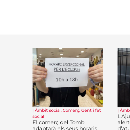
|
Àmbit social
,
Comerç
,
Gent i fet
|
Àmbi
L’Aj
social
El comerç del Tomb
aler
adaptarà els seus horaris
d’at