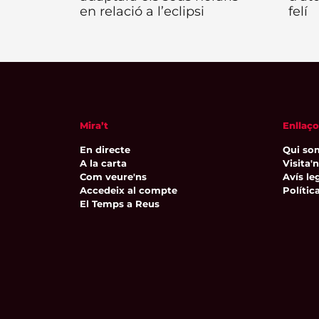
en relació a l’eclipsi
felí
Mira’t
Enllaço
En directe
Qui so
A la carta
Visita'
Com veure'ns
Avís leg
Accedeix al compte
Polític
El Temps a Reus