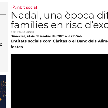
|
Àmbit social
Nadal, una època difí
famílies en risc d’ex
per: Paula Jansà
Dimecres, 24 de desembre del 2025 a les 13:54h
Entitats socials com Càritas o el Banc dels Alim
:
festes