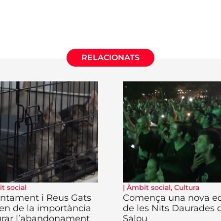
RELACIONATS
t social
|
Àmbit social
,
Cultura
untament i Reus Gats
Comença una nova ed
ten de la importància
de les Nits Daurades 
urar l’abandonament
Salou