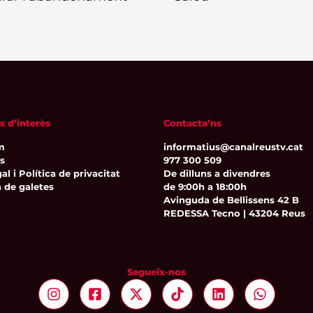
s d’interès
Contacta’ns
m
informatius@canalreustv.cat
ns
977 300 509
al i Política de privacitat
De dilluns a divendres
a de galetes
de 9:00h a 18:00h
Avinguda de Bellissens 42 B
REDESSA Tecno | 43204 Reus
Segueix-nos