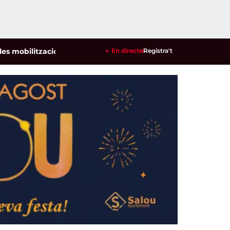
itzacions per defensar els cultius de la garrofa i l'ametlla d
En directe
Registra't