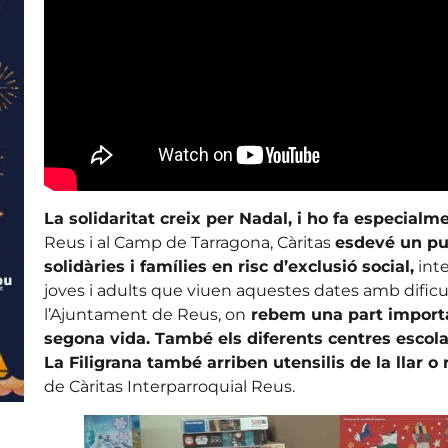
La solidaritat creix per Nadal, i ho fa especialme
Reus i al Camp de Tarragona, Càritas
esdevé un pun
solidàries i famílies en risc d’exclusió social,
inte
joves i adults que viuen aquestes dates amb dificu
l’Ajuntament de Reus, on
rebem una part importa
segona vida. També els diferents centres escolar
La Filigrana també arriben utensilis de la llar o
de Càritas Interparroquial Reus.