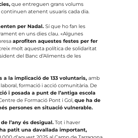
ies,
que entreguen grans volums
 continuen atenent usuaris cada dia.
menten per Nadal.
Sí que ho fan les
ament en uns dies clau. «Algunes
presa
aprofiten aquestes festes per fer
reix molt aquesta política de solidaritat
sident del Banc d’Aliments de les
 a la implicació de 133 voluntaris,
amb
ó laboral, formació i acció comunitària. De
ció i posada a punt de l’antiga escola
 Centre de Formació Pont i Gol,
que ha de
més persones en situació vulnerable.
 de l’any és desigual.
Tot i haver
ha patit una davallada important,
100.000 d’aquest 2025 al Camp de Tarragona.