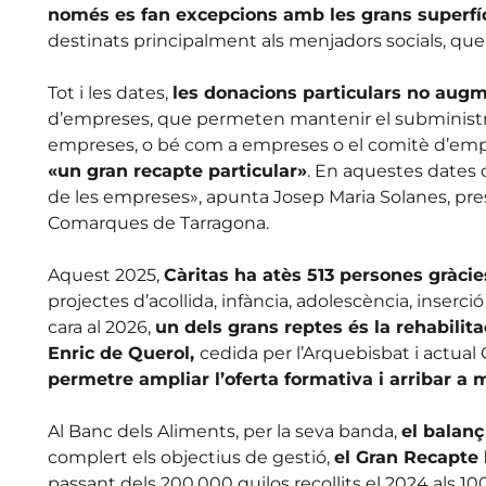
només es fan excepcions amb les grans superfíc
destinats principalment als menjadors socials, que
Tot i les dates,
les donacions particulars no aug
d’empreses, que permeten mantenir el subministr
empreses, o bé com a empreses o el comitè d’em
«un gran recapte particular»
. En aquestes dates c
de les empreses», apunta Josep Maria Solanes, pre
Comarques de Tarragona.
Aquest 2025,
Càritas ha atès 513 persones gràcies
projectes d’acollida, infància, adolescència, inserci
cara al 2026,
un dels grans reptes és la rehabilita
Enric de Querol,
cedida per l’Arquebisbat i actual
permetre ampliar l’oferta formativa i arribar a 
Al Banc dels Aliments, per la seva banda,
el balanç
complert els objectius de gestió,
el Gran Recapte 
passant dels 200.000 quilos recollits el 2024 als 