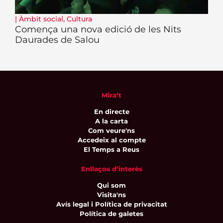
|
Àmbit social
,
Cultura
Comença una nova edició de les Nits
Daurades de Salou
Mira’t
En directe
A la carta
Com veure'ns
Accedeix al compte
El Temps a Reus
Enllaços d’interès
Qui som
Visita'ns
Avís legal i Política de privacitat
Política de galetes