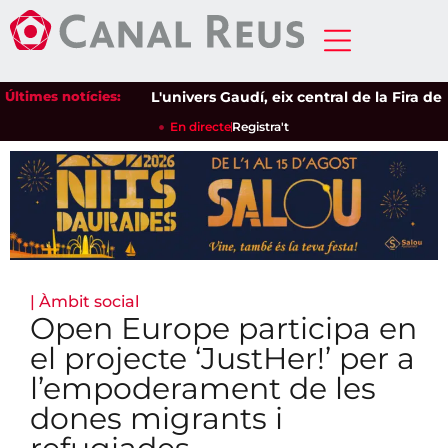
Últimes notícies:
L'univers Gaudí, eix central de la Fira de l'
En directe
Registra't
|
Àmbit social
Open Europe participa en
el projecte ‘JustHer!’ per a
l’empoderament de les
dones migrants i