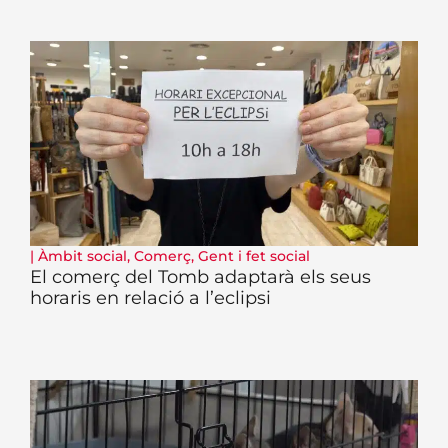
|
Àmbit social
,
Comerç
,
Gent i fet social
El comerç del Tomb adaptarà els seus
horaris en relació a l’eclipsi