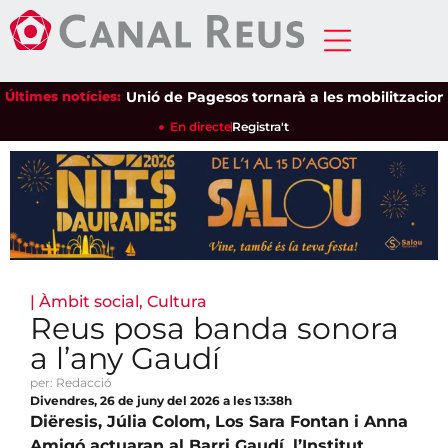
Últimes notícies:
Unió de Pagesos tornarà a les mobilitzacions per 
En directe
Registra't
|
Àmbit social
,
Cultura
Reus posa banda sonora
a l’any Gaudí
per: Redacció
Divendres, 26 de juny del 2026 a les 13:38h
Diëresis, Júlia Colom, Los Sara Fontan i Anna
Amigó actuaran al Barri Gaudí, l’Institut