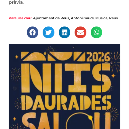
prèvia.
Paraules clau:
Ajuntament de Reus
,
Antoni Gaudí
,
Música
,
Reus