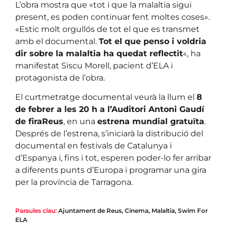
L’obra mostra que «tot i que la malaltia sigui
present, es poden continuar fent moltes coses».
«Estic molt orgullós de tot el que es transmet
amb el documental.
Tot el que penso i voldria
dir sobre la malaltia ha quedat reflectit
«, ha
manifestat Siscu Morell, pacient d’ELA i
protagonista de l’obra.
El curtmetratge documental veurà la llum el
8
de febrer a les 20 h a l’Auditori Antoni Gaudí
de firaReus
, en una
estrena mundial gratuïta
.
Després de l’estrena, s’iniciarà la distribució del
documental en festivals de Catalunya i
d’Espanya i, fins i tot, esperen poder-lo fer arribar
a diferents punts d’Europa i programar una gira
per la província de Tarragona.
Paraules clau:
Ajuntament de Reus
,
Cinema
,
Malaltia
,
Swim For
ELA