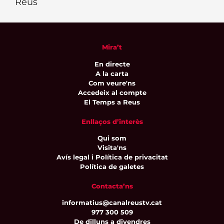
Reus
Mira’t
En directe
A la carta
Com veure'ns
Accedeix al compte
El Temps a Reus
Enllaços d’interès
Qui som
Visita'ns
Avís legal i Política de privacitat
Política de galetes
Contacta’ns
informatius@canalreustv.cat
977 300 509
De dilluns a divendres