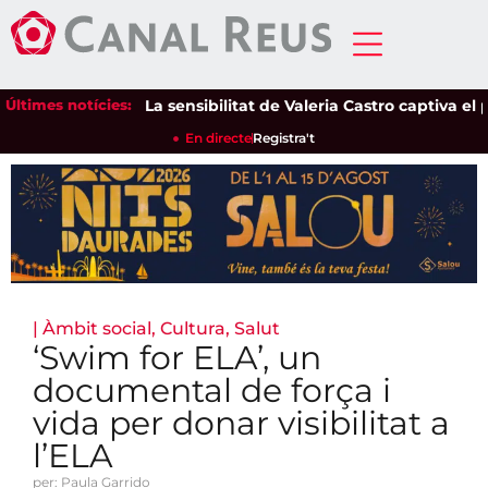
Últimes notícies:
La sensibilitat de Valeria Castro captiva el públ
En directe
Registra't
|
Àmbit social
,
Cultura
,
Salut
‘Swim for ELA’, un
documental de força i
vida per donar visibilitat a
l’ELA
per: Paula Garrido