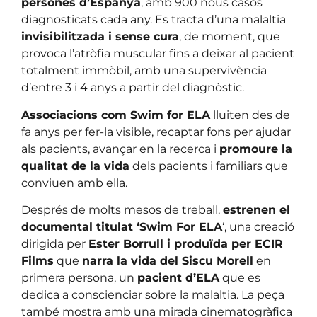
persones d’Espanya
, amb 900 nous casos
diagnosticats cada any. Es tracta d’una malaltia
invisibilitzada i sense cura
, de moment, que
provoca l’atròfia muscular fins a deixar al pacient
totalment immòbil, amb una supervivència
d’entre 3 i 4 anys a partir del diagnòstic.
Associacions com Swim for ELA
lluiten des de
fa anys per fer-la visible, recaptar fons per ajudar
als pacients, avançar en la recerca i
promoure la
qualitat de la vida
dels pacients i familiars que
conviuen amb ella.
Després de molts mesos de treball,
estrenen el
documental titulat ‘Swim For ELA
‘, una creació
dirigida per
Ester Borrull i produïda per ECIR
Films
que
narra la vida del Siscu Morell
en
primera persona, un
pacient d’ELA
que es
dedica a conscienciar sobre la malaltia. La peça
també mostra amb una mirada cinematogràfica