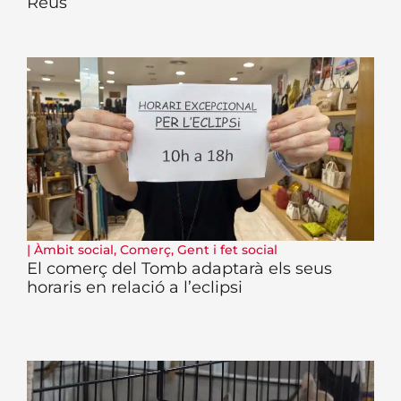
Reus
|
Àmbit social
,
Comerç
,
Gent i fet social
El comerç del Tomb adaptarà els seus
horaris en relació a l’eclipsi