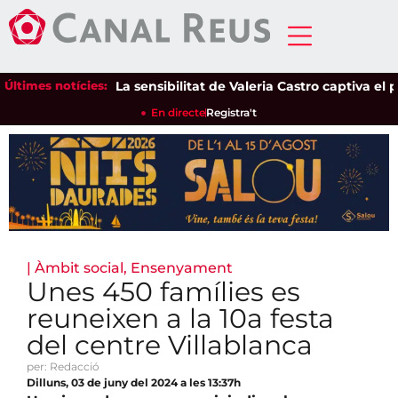
Últimes notícies:
La sensibilitat de Valeria Castro captiva el públ
En directe
Registra't
|
Àmbit social
,
Ensenyament
Unes 450 famílies es
reuneixen a la 10a festa
del centre Villablanca
per: Redacció
Dilluns, 03 de juny del 2024 a les 13:37h