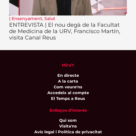
|
Ensenyament
,
Salut
ENTREVISTA | El nou degà de la Facultat
de Medicina de la URV, Francisco Martín,
visita Canal Reus
Mira’t
En directe
A la carta
Com veure'ns
Accedeix al compte
El Temps a Reus
Enllaços d’interès
Qui som
Visita'ns
Avís legal i Política de privacitat