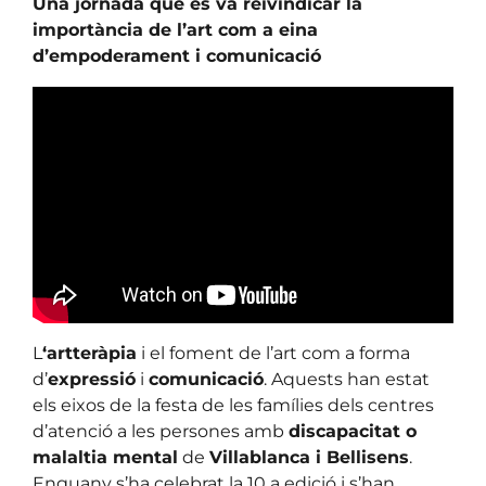
Una jornada que es va reivindicar la
importància de l’art com a eina
d’empoderament i comunicació
L
‘artteràpia
i el foment de l’art com a forma
d’
expressió
i
comunicació
. Aquests han estat
els eixos de la festa de les famílies dels centres
d’atenció a les persones amb
discapacitat o
malaltia mental
de
Villablanca i Bellisens
.
Enguany s’ha celebrat la 10 a edició i s’han