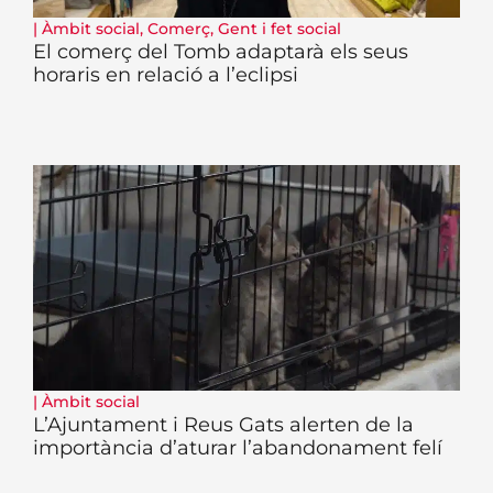
|
Àmbit social
,
Comerç
,
Gent i fet social
El comerç del Tomb adaptarà els seus
horaris en relació a l’eclipsi
|
Àmbit social
L’Ajuntament i Reus Gats alerten de la
importància d’aturar l’abandonament felí