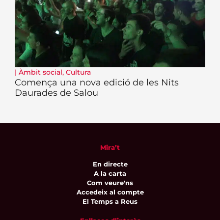
|
Àmbit social
,
Cultura
Comença una nova edició de les Nits
Daurades de Salou
Mira’t
En directe
A la carta
Com veure'ns
Accedeix al compte
El Temps a Reus