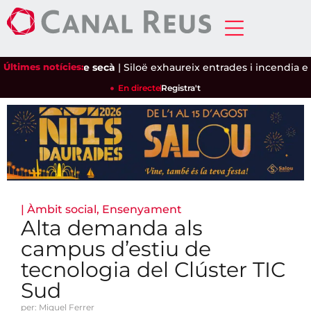
i l'ametlla de secà
Últimes notícies:
|
Siloë exhaureix entrades i incendia el Pin
En directe
Registra't
|
Àmbit social
,
Ensenyament
Alta demanda als
campus d’estiu de
tecnologia del Clúster TIC
Sud
per: Miquel Ferrer