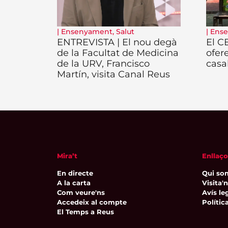
|
Ensenyament
,
Salut
|
Ens
ENTREVISTA | El nou degà
El C
de la Facultat de Medicina
ofer
de la URV, Francisco
casa
Martín, visita Canal Reus
Mira’t
Enllaço
En directe
Qui so
A la carta
Visita'
Com veure'ns
Avís leg
Accedeix al compte
Polític
El Temps a Reus