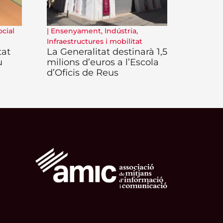
ocial
|
Ensenyament
,
Indústria
,
Infraestructures i mobilitat
tat
La Generalitat destinarà 1,5
u
milions d’euros a l’Escola
d’Oficis de Reus