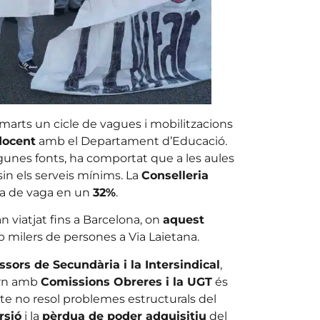
arts un cicle de vagues i mobilitzacions
docent
amb el Departament d’Educació.
unes fonts, ha comportat que a les aules
in els serveis mínims. La
Conselleria
ada de vaga en un
32%
.
 viatjat fins a Barcelona, on
aquest
milers de persones a Via Laietana.
sors de Secundària i la Intersindical
,
vern amb
Comissions Obreres i la UGT
és
cte no resol problemes estructurals del
rsió
i la
pèrdua de poder adquisitiu
del