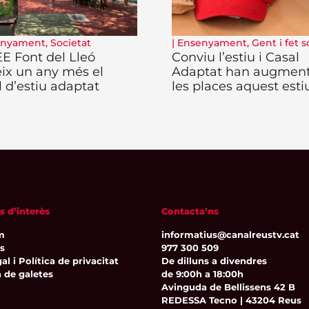
enyament
,
Societat
|
Ensenyament
,
Gent i fet s
EE Font del Lleó
Conviu l’estiu i Casal
eix un any més el
Adaptat han augmen
l d’estiu adaptat
les places aquest esti
s d’interès
Contacta’ns
m
informatius@canalreustv.cat
ns
977 300 509
al i Política de privacitat
De dilluns a divendres
a de galetes
de 9:00h a 18:00h
Avinguda de Bellissens 42 B
REDESSA Tecno | 43204 Reus