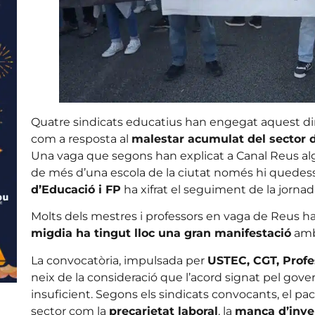
Quatre sindicats educatius han engegat aquest dim
com a resposta al
malestar acumulat del sector 
Una vaga que segons han explicat a Canal Reus alg
de més d’una escola de la ciutat només hi quedess
d’Educació i FP
ha xifrat el seguiment de la jorn
Molts dels mestres i professors en vaga de Reus han
migdia ha tingut lloc una gran manifestació
amb 
La convocatòria, impulsada per
USTEC, CGT, Profes
neix de la consideració que l’acord signat pel go
insuficient. Segons els sindicats convocants, el pa
sector com la
precarietat laboral
, la
manca d’inve