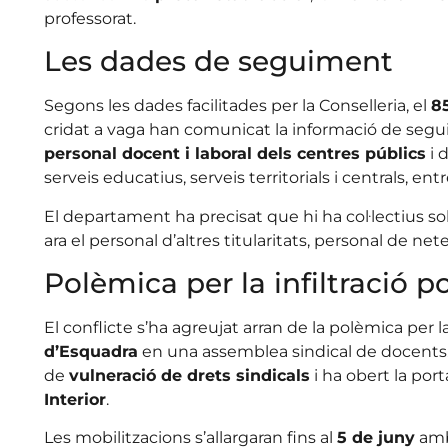
professorat.
Les dades de seguiment
Segons les dades facilitades per la Conselleria, el
85
cridat a vaga han comunicat la informació de segui
personal docent i laboral dels centres públics
i 
serveis educatius, serveis territorials i centrals, entr
El departament ha precisat que hi ha col·lectius so
ara el personal d’altres titularitats, personal de net
Polèmica per la infiltració po
El conflicte s’ha agreujat arran de la polèmica per l
d’Esquadra
en una assemblea sindical de docents
de
vulneració de drets sindicals
i ha obert la por
Interior
.
Les mobilitzacions s’allargaran fins al
5 de juny
amb