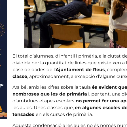
El total d’alumnes, d’infantil i primària, a la ciutat
dividida per la quantitat de línies que existeixen a 
base de dades de l’
Ajuntament de Reus
, compleix
classe
, aproximadament, a excepció d’alguns cursos 
Ara bé, amb les xifres sobre la taula
és evident que
nombroses que les de primària
i, per tant, una di
d’ambdues etapes escolars
no permet fer una apr
les aules. Unes classes que,
en algunes escoles de
tensades
en els cursos de primària.
Aquesta condensació a les aules no és només num