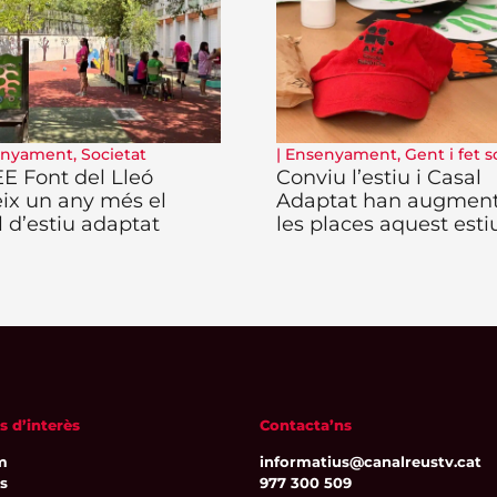
enyament
,
Societat
|
Ensenyament
,
Gent i fet s
EE Font del Lleó
Conviu l’estiu i Casal
eix un any més el
Adaptat han augmen
l d’estiu adaptat
les places aquest esti
s d’interès
Contacta’ns
m
informatius@canalreustv.cat
ns
977 300 509