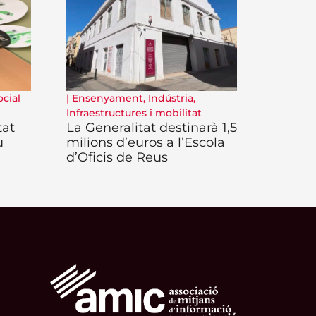
ocial
|
Ensenyament
,
Indústria
,
Infraestructures i mobilitat
tat
La Generalitat destinarà 1,5
u
milions d’euros a l’Escola
d’Oficis de Reus