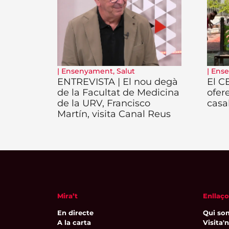
|
Ensenyament
,
Salut
|
Ens
ENTREVISTA | El nou degà
El C
de la Facultat de Medicina
ofer
de la URV, Francisco
casa
Martín, visita Canal Reus
Mira’t
Enllaço
En directe
Qui so
A la carta
Visita'