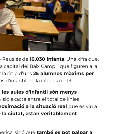
 de Reus és de
10.030 infants
. Una xifra que,
la capital del Baix Camp, i que figuren a la
 la ràtio d’uns
25 alumnes màxims per
d’infantil, on la ràtio és de 19.
 les aules d’infantil són menys
visió exacta entre el total de línies
oximació a la situació real
que es viu a
 la ciutat, estan veritablement
èrica, sinó que
també es pot palpar a