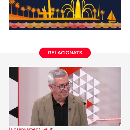
RELACIONATS
|
Ensenyament
,
Salut