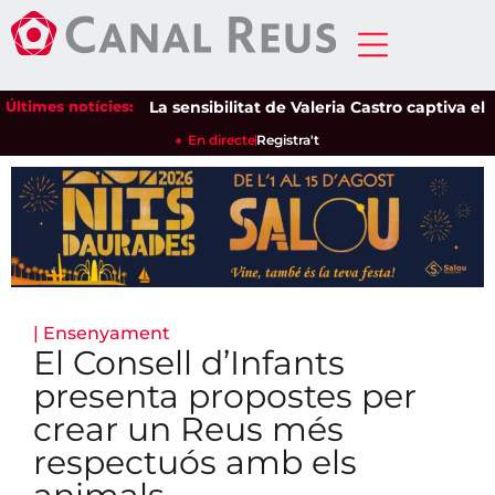
Últimes notícies:
La sensibilitat de Valeria Castro captiva el públ
En directe
Registra't
|
Ensenyament
El Consell d’Infants
presenta propostes per
crear un Reus més
respectuós amb els