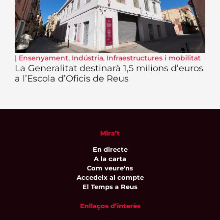
|
Ensenyament
,
Indústria
,
Infraestructures i mobilitat
La Generalitat destinarà 1,5 milions d’euros
a l’Escola d’Oficis de Reus
Mira’t
En directe
A la carta
Com veure'ns
Accedeix al compte
El Temps a Reus
Enllaços d’interès