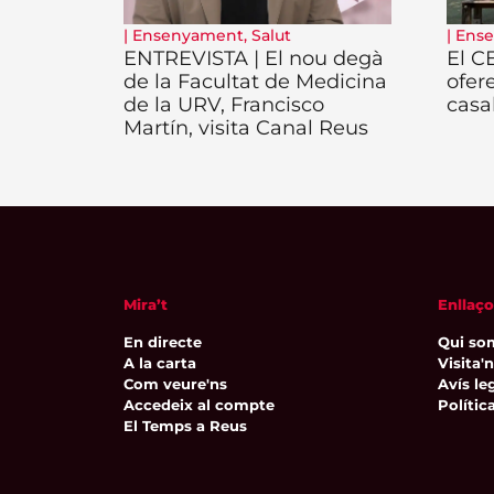
|
Ensenyament
,
Salut
|
Ens
ENTREVISTA | El nou degà
El C
de la Facultat de Medicina
ofer
de la URV, Francisco
casa
Martín, visita Canal Reus
Mira’t
Enllaço
En directe
Qui so
A la carta
Visita'
Com veure'ns
Avís leg
Accedeix al compte
Polític
El Temps a Reus