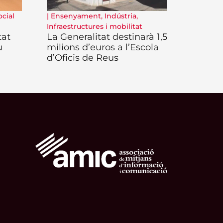
ocial
|
Ensenyament
,
Indústria
,
Infraestructures i mobilitat
tat
La Generalitat destinarà 1,5
u
milions d’euros a l’Escola
d’Oficis de Reus