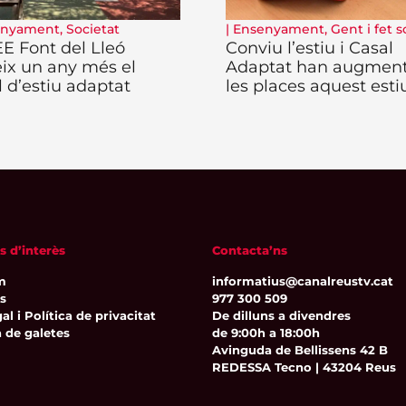
enyament
,
Societat
|
Ensenyament
,
Gent i fet s
EE Font del Lleó
Conviu l’estiu i Casal
eix un any més el
Adaptat han augmen
l d’estiu adaptat
les places aquest esti
s d’interès
Contacta’ns
m
informatius@canalreustv.cat
ns
977 300 509
al i Política de privacitat
De dilluns a divendres
a de galetes
de 9:00h a 18:00h
Avinguda de Bellissens 42 B
REDESSA Tecno | 43204 Reus