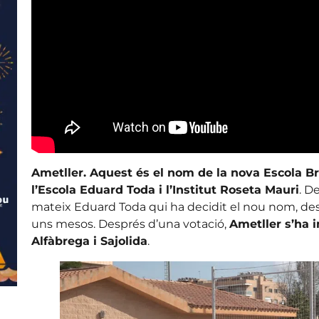
Ametller. Aquest és el nom de la nova Escola B
l’Escola Eduard Toda i l’Institut Roseta Mauri
. D
mateix Eduard Toda qui ha decidit el nou nom, despr
uns mesos. Després d’una votació,
Ametller s’ha i
Alfàbrega i Sajolida
.