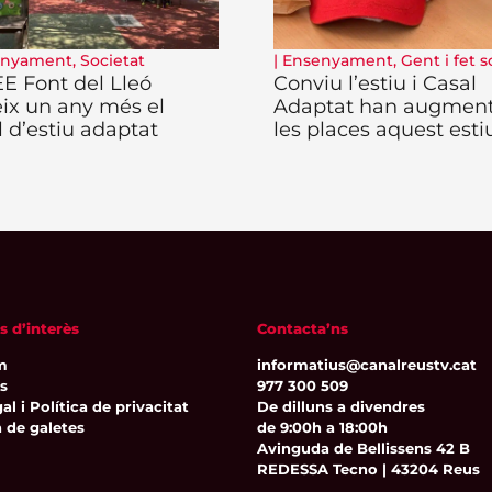
enyament
,
Societat
|
Ensenyament
,
Gent i fet s
EE Font del Lleó
Conviu l’estiu i Casal
eix un any més el
Adaptat han augmen
l d’estiu adaptat
les places aquest esti
s d’interès
Contacta’ns
m
informatius@canalreustv.cat
ns
977 300 509
al i Política de privacitat
De dilluns a divendres
a de galetes
de 9:00h a 18:00h
Avinguda de Bellissens 42 B
REDESSA Tecno | 43204 Reus