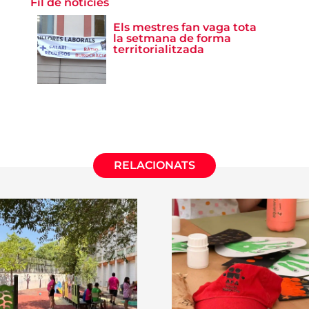
Fil de notícies
Els mestres fan vaga tota
la setmana de forma
territorialitzada
RELACIONATS