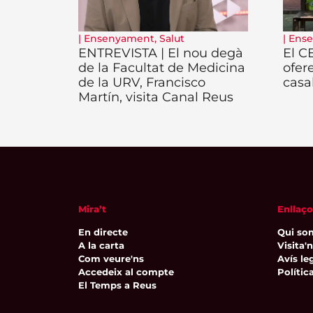
|
Ensenyament
,
Salut
|
Ens
ENTREVISTA | El nou degà
El C
de la Facultat de Medicina
ofer
de la URV, Francisco
casa
Martín, visita Canal Reus
Mira’t
Enllaço
En directe
Qui so
A la carta
Visita'
Com veure'ns
Avís leg
Accedeix al compte
Polític
El Temps a Reus