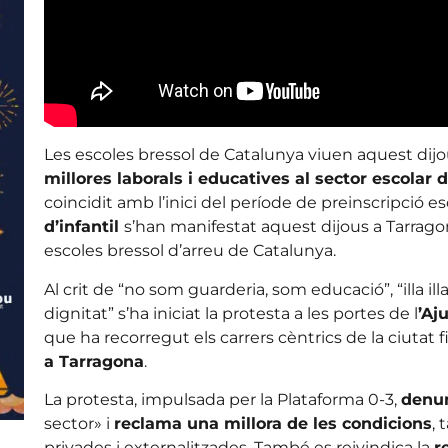
Les escoles bressol de Catalunya viuen aquest dij
millores laborals i educatives al sector escolar d
coincidit amb l’inici del període de preinscripció es
d’infantil
s’han manifestat aquest dijous a Tarrago
escoles bressol d’arreu de Catalunya.
Al crit de “no som guarderia, som educació”, “illa illa
dignitat” s’ha iniciat la protesta a les portes de l
’Aj
que ha recorregut els carrers cèntrics de la ciutat fi
a Tarragona
.
La protesta, impulsada per la Plataforma 0-3,
denun
sector» i
reclama una millora de les condicions
, 
privades i externalitzades. També es reivindica la
r