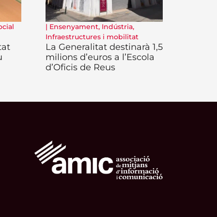
ocial
|
Ensenyament
,
Indústria
,
Infraestructures i mobilitat
tat
La Generalitat destinarà 1,5
u
milions d’euros a l’Escola
d’Oficis de Reus