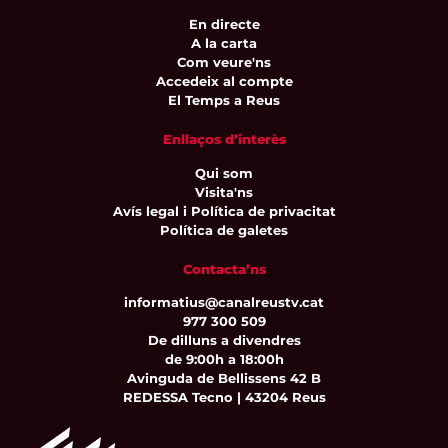
En directe
A la carta
Com veure'ns
Accedeix al compte
El Temps a Reus
Enllaços d’interès
Qui som
Visita'ns
Avís legal i Política de privacitat
Política de galetes
Contacta’ns
informatius@canalreustv.cat
977 300 509
De dilluns a divendres
de 9:00h a 18:00h
Avinguda de Bellissens 42 B
REDESSA Tecno | 43204 Reus