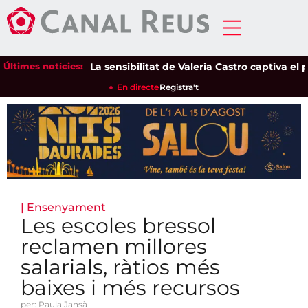
Últimes notícies:
La sensibilitat de Valeria Castro captiva el públic 
En directe
Registra't
|
Ensenyament
Les escoles bressol
reclamen millores
salarials, ràtios més
baixes i més recursos
per: Paula Jansà