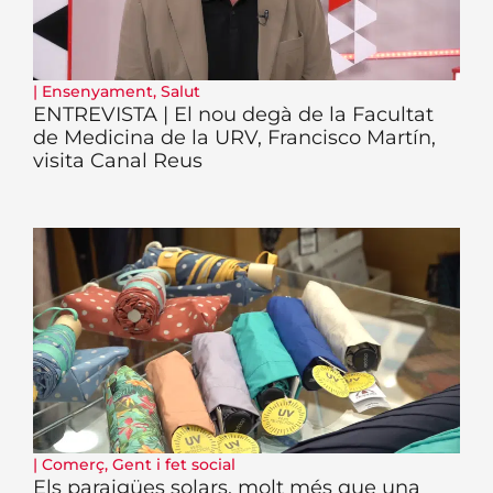
|
Ensenyament
,
Salut
ENTREVISTA | El nou degà de la Facultat
de Medicina de la URV, Francisco Martín,
visita Canal Reus
|
Comerç
,
Gent i fet social
Els paraigües solars, molt més que una