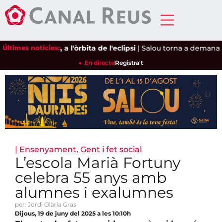
Últimes notícies:
Reus, a l'òrbita de l'eclipsi
|
Salou torna a demanar a C
En directe
Registra't
|
Ensenyament
,
Gent i fet social
L’escola Marià Fortuny
celebra 55 anys amb
alumnes i exalumnes
per: Jordi Olària Gras
Dijous, 19 de juny del 2025 a les 10:10h