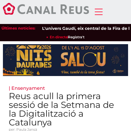
Últimes notícies:
L'univers Gaudí, eix central de la Fira de l'A
En directe
Registra't
|
Ensenyament
Reus acull la primera
sessió de la Setmana de
la Digitalització a
Catalunya
per: Paula Jansà