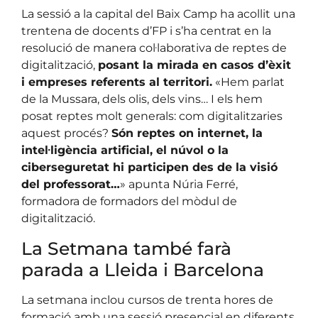
La sessió a la capital del Baix Camp ha acollit una
trentena de docents d’FP i s’ha centrat en la
resolució de manera col·laborativa de reptes de
digitalització,
posant la mirada en casos d’èxit
i empreses referents al territori.
«Hem parlat
de la Mussara, dels olis, dels vins… I els hem
posat reptes molt generals: com digitalitzaries
aquest procés?
Són reptes on internet, la
intel·ligència artificial, el núvol o la
ciberseguretat hi participen des de la visió
del professorat…
» apunta Núria Ferré,
formadora de formadors del mòdul de
digitalització.
La Setmana també farà
parada a Lleida i Barcelona
La setmana inclou cursos de trenta hores de
formació amb una sessió presencial en diferents