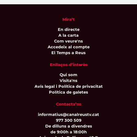
Mira’t
En directe
A la carta
Com veure'ns
Accedeix al compte
El Temps a Reus
Enllaços d’interès
Qui som
Visita'ns
Avís legal i Política de privacitat
Política de galetes
Contacta’ns
informatius@canalreustv.cat
977 300 509
De dilluns a divendres
de 9:00h a 18:00h