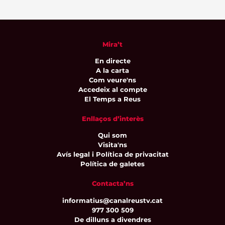
Mira’t
En directe
A la carta
Com veure'ns
Accedeix al compte
El Temps a Reus
Enllaços d’interès
Qui som
Visita'ns
Avís legal i Política de privacitat
Política de galetes
Contacta’ns
informatius@canalreustv.cat
977 300 509
De dilluns a divendres