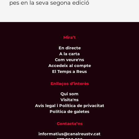
pes en la seva segona edició
Mira’t
En directe
A la carta
Com veure'ns
Accedeix al compte
El Temps a Reus
Enllaços d’interès
Qui som
Visita'ns
Avís legal i Política de privacitat
Política de galetes
Contacta’ns
informatius@canalreustv.cat