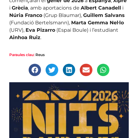
començaran el
gener de 2026
a
Espanya
,
Xipre
i
Grècia
, amb aportacions de
Albert Canadell
i
Núria Franco
(Grup Blaumar),
Guillem Salvans
(Fundació Bertelsmann),
Marta Gemma Nel·lo
(URV),
Eva Pizarro
(Espai Boule) i l’estudiant
Ainhoa Ruiz
.
Paraules clau:
Reus