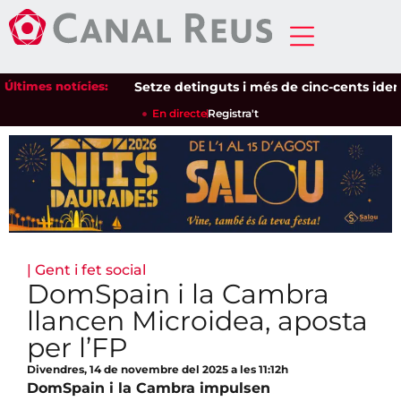
Últimes notícies:
Setze detinguts i més de cinc-cents identific
En directe
Registra't
|
Gent i fet social
DomSpain i la Cambra
llancen Microidea, aposta
per l’FP
Divendres, 14 de novembre del 2025 a les 11:12h
DomSpain i la Cambra impulsen