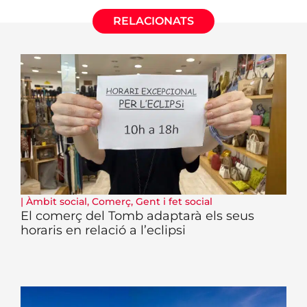
RELACIONATS
|
Àmbit social
,
Comerç
,
Gent i fet social
El comerç del Tomb adaptarà els seus
horaris en relació a l’eclipsi