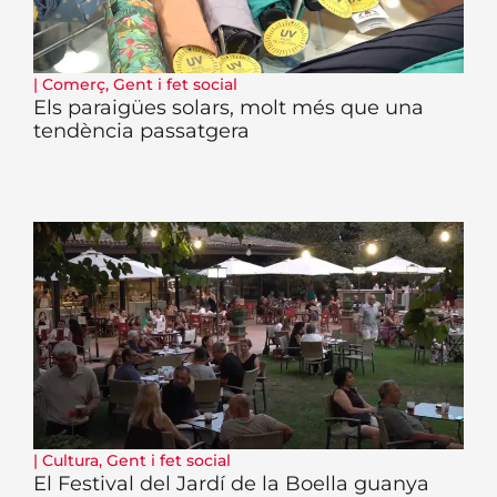
|
Comerç
,
Gent i fet social
Els paraigües solars, molt més que una
tendència passatgera
|
Cultura
,
Gent i fet social
El Festival del Jardí de la Boella guanya