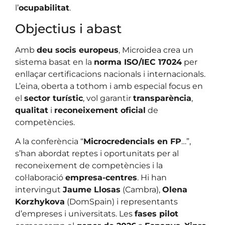
l’
ocupabilitat
.
Objectius i abast
Amb
deu socis europeus
, Microidea crea un
sistema basat en la
norma ISO/IEC 17024
per
enllaçar certificacions nacionals i internacionals.
L’eina, oberta a tothom i amb especial focus en
el
sector turístic
, vol garantir
transparència
,
qualitat
i
reconeixement oficial
de
competències.
A la conferència “
Microcredencials en FP
…”,
s’han abordat reptes i oportunitats per al
reconeixement de competències i la
col·laboració
empresa-centres
. Hi han
intervingut
Jaume Llosas
(Cambra),
Olena
Korzhykova
(DomSpain) i representants
d’empreses i universitats. Les
fases pilot