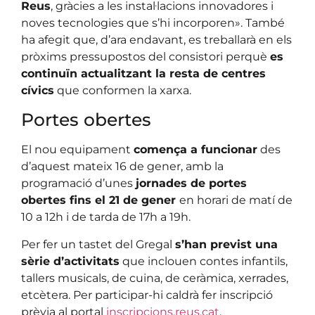
Reus
, gràcies a les instal·lacions innovadores i
noves tecnologies que s’hi incorporen». També
ha afegit que, d’ara endavant, es treballarà en els
pròxims pressupostos del consistori perquè
es
continuïn actualitzant la resta de centres
cívics
que conformen la xarxa.
Portes obertes
El nou equipament
comença a funcionar
des
d’aquest mateix 16 de gener, amb la
programació d’unes
jornades de portes
obertes fins el 21 de gener
en horari de matí de
10 a 12h i de tarda de 17h a 19h.
Per fer un tastet del Gregal
s’han previst una
sèrie d’activitats
que inclouen contes infantils,
tallers musicals, de cuina, de ceràmica, xerrades,
etcètera. Per participar-hi caldrà fer inscripció
prèvia al portal
inscripcions.reus.cat
.