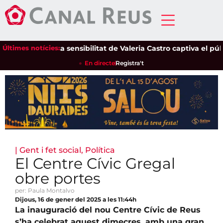
Últimes notícies:
La sensibilitat de Valeria Castro captiva el públic d
En directe
Registra't
|
Gent i fet social
,
Política
El Centre Cívic Gregal
obre portes
per: Paula Montalvo
Dijous, 16 de gener del 2025 a les 11:44h
La inauguració del nou Centre Cívic de Reus
s’ha celebrat aquest dimecres, amb una gran