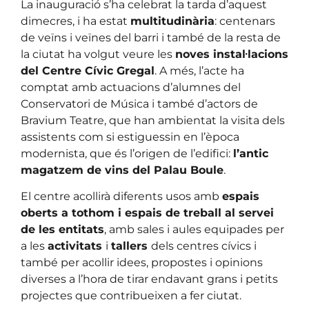
La inauguració s’ha celebrat la tarda d’aquest
dimecres, i ha estat
multitudinària
: centenars
de veïns i veïnes del barri i també de la resta de
la ciutat ha volgut veure les
noves instal·lacions
del Centre Cívic Gregal
. A més, l’acte ha
comptat amb actuacions d’alumnes del
Conservatori de Música i també d’actors de
Bravium Teatre, que han ambientat la visita dels
assistents com si estiguessin en l’època
modernista, que és l’origen de l’edifici:
l’antic
magatzem de vins del Palau Boule
.
El centre acollirà diferents usos amb
espais
oberts a tothom i espais de treball al servei
de les entitats
, amb sales i aules equipades per
a les
activitats
i
tallers
dels centres cívics i
també per acollir idees, propostes i opinions
diverses a l’hora de tirar endavant grans i petits
projectes que contribueixen a fer ciutat.