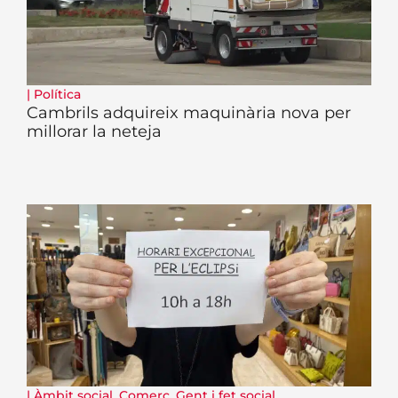
|
Política
Cambrils adquireix maquinària nova per
millorar la neteja
|
Àmbit social
,
Comerç
,
Gent i fet social